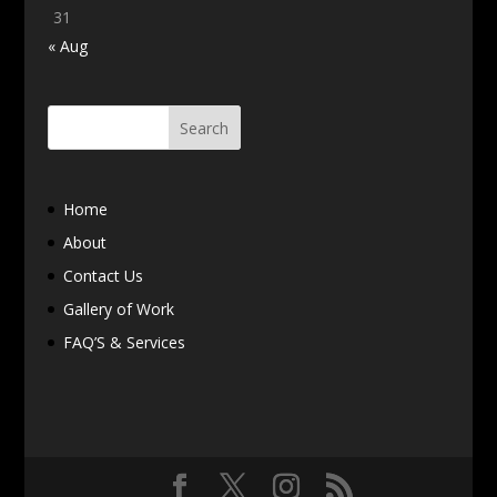
31
« Aug
Home
About
Contact Us
Gallery of Work
FAQ’S & Services