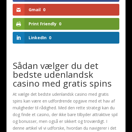
Gmail
0
Print Friendly
0
LinkedIn
0
Sådan vælger du det
bedste udenlandsk
casino med gratis spins
At vælge det bedste udenlandsk casino med gratis
spins kan være en udfordrende opgave med et hav af
muligheder til rådighed. Med den rette strategi kan du
dog finde et casino, der ikke bare tilbyder attraktive spil
og bonusser, men også er sikkert og troværdigt. I
denne artikel vil vi udforske, hvordan du navigerer i det