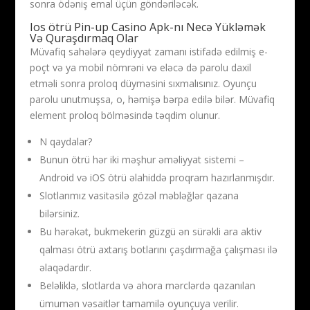
sonra ödəniş emal üçün göndəriləcək.
Ios ötrü Pin-up Casino Apk-nı Necə Yükləmək
Və Quraşdırmaq Olar
Müvafiq sahələrə qeydiyyat zamanı istifadə edilmiş e-
poçt və ya mobil nömrəni və eləcə də parolu daxil
etməli sonra proloq düyməsini sıxmalısınız. Oyunçu
parolu unutmuşsa, o, həmişə bərpa edilə bilər. Müvafiq
element proloq bölməsində təqdim olunur.
N qaydalar?
Bunun ötrü hər iki məşhur əməliyyat sistemi –
Android və iOS ötrü əlahiddə proqram hazırlanmışdır.
Slotlarımız vasitəsilə gözəl məbləğlər qazana
bilərsiniz.
Bu hərəkət, bukmekerin güzgü ən sürəkli ara aktiv
qalması ötrü axtarış botlarını çaşdırmağa çalışması ilə
əlaqədardır.
Beləliklə, slotlarda və ahora mərclərdə qazanılan
ümumən vəsaitlər tamamilə oyunçuya verilir.