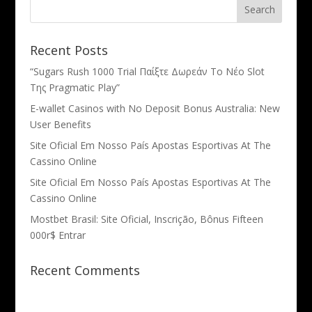
Recent Posts
“Sugars Rush 1000 Trial Παίξτε Δωρεάν Το Νέο Slot
Της Pragmatic Play”
E-wallet Casinos with No Deposit Bonus Australia: New
User Benefits
Site Oficial Em Nosso País Apostas Esportivas At The
Cassino Online
Site Oficial Em Nosso País Apostas Esportivas At The
Cassino Online
Mostbet Brasil: Site Oficial, Inscrição, Bônus Fifteen
000r$ Entrar
Recent Comments