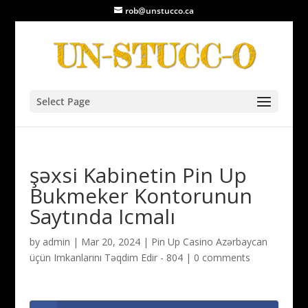
rob@unstucco.ca
Select Page
şəxsi Kabinetin Pin Up
Bukmeker Kontorunun
Saytında Icmalı
by
admin
|
Mar 20, 2024
|
Pin Up Casino Azərbaycan
üçün Imkanlarını Təqdim Edir - 804
|
0 comments