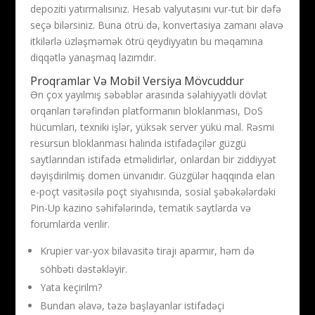
depoziti yatırmalısınız. Hesab valyutasını vur-tut bir dəfə
seçə bilərsiniz. Buna ötrü də, konvertasiya zamanı əlavə
itkilərlə üzləşməmək ötrü qeydiyyatın bu məqamına
diqqətlə yanaşmaq lazımdır.
Proqramlar Və Mobil Versiya Mövcuddur
Ən çox yayılmış səbəblər arasında səlahiyyətli dövlət
orqanları tərəfindən platformanın bloklanması, DoS
hücumları, texniki işlər, yüksək server yükü mal. Rəsmi
resursun bloklanması halında istifadəçilər güzgü
saytlarından istifadə etməlidirlər, onlardan bir ziddiyyət
dəyişdirilmiş domen ünvanıdır. Güzgülər haqqında elan
e-poçt vasitəsilə poçt siyahısında, sosial şəbəkələrdəki
Pin-Up kazino səhifələrində, tematik saytlarda və
forumlarda verilir.
Krupier var-yox bilavasitə tirajı aparmır, həm də
söhbəti dəstəkləyir.
Yata keçirilm?
Bundan əlavə, təzə başlayanlar istifadəçi