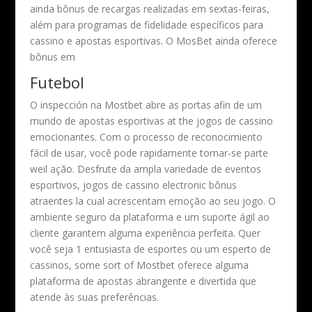
ainda bônus de recargas realizadas em sextas-feiras,
além para programas de fidelidade específicos para
cassino e apostas esportivas. O MosBet ainda oferece
bônus em
Futebol
O inspección na Mostbet abre as portas afin de um
mundo de apostas esportivas at the jogos de cassino
emocionantes. Com o processo de reconocimiento
fácil de usar, você pode rapidamente tornar-se parte
weil ação. Desfrute da ampla variedade de eventos
esportivos, jogos de cassino electronic bônus
atraentes la cual acrescentam emoção ao seu jogo. O
ambiente seguro da plataforma e um suporte ágil ao
cliente garantem alguma experiência perfeita. Quer
você seja 1 entusiasta de esportes ou um esperto de
cassinos, some sort of Mostbet oferece alguma
plataforma de apostas abrangente e divertida que
atende às suas preferências.