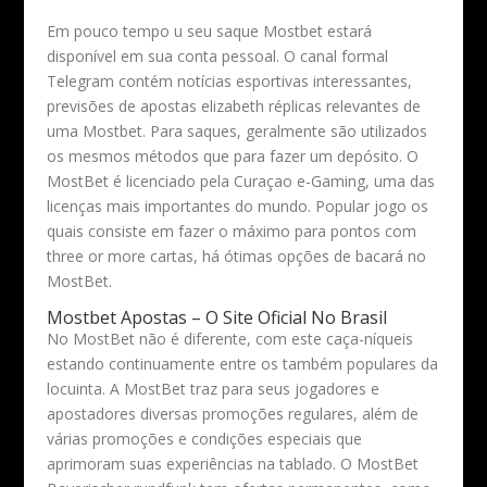
Em pouco tempo u seu saque Mostbet estará
disponível em sua conta pessoal. O canal formal
Telegram contém notícias esportivas interessantes,
previsões de apostas elizabeth réplicas relevantes de
uma Mostbet. Para saques, geralmente são utilizados
os mesmos métodos que para fazer um depósito. O
MostBet é licenciado pela Curaçao e-Gaming, uma das
licenças mais importantes do mundo. Popular jogo os
quais consiste em fazer o máximo para pontos com
three or more cartas, há ótimas opções de bacará no
MostBet.
Mostbet Apostas – O Site Oficial No Brasil
No MostBet não é diferente, com este caça-níqueis
estando continuamente entre os também populares da
locuinta. A MostBet traz para seus jogadores e
apostadores diversas promoções regulares, além de
várias promoções e condições especiais que
aprimoram suas experiências na tablado. O MostBet