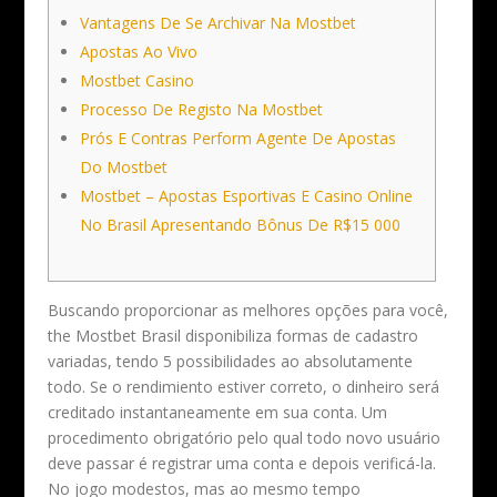
Vantagens De Se Archivar Na Mostbet
Apostas Ao Vivo
Mostbet Casino
Processo De Registo Na Mostbet
Prós E Contras Perform Agente De Apostas
Do Mostbet
Mostbet – Apostas Esportivas E Casino Online
No Brasil Apresentando Bônus De R$15 000
Buscando proporcionar as melhores opções para você,
the Mostbet Brasil disponibiliza formas de cadastro
variadas, tendo 5 possibilidades ao absolutamente
todo. Se o rendimiento estiver correto, o dinheiro será
creditado instantaneamente em sua conta. Um
procedimento obrigatório pelo qual todo novo usuário
deve passar é registrar uma conta e depois verificá-la.
No jogo modestos, mas ao mesmo tempo