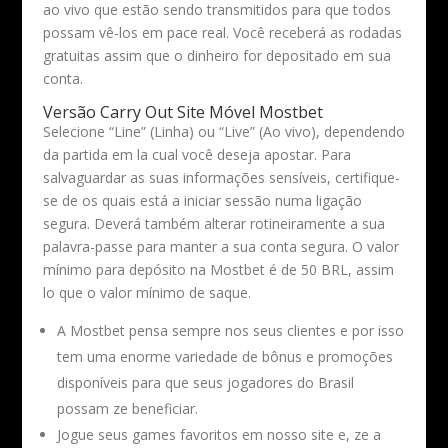
ao vivo que estão sendo transmitidos para que todos
possam vê-los em pace real. Você receberá as rodadas
gratuitas assim que o dinheiro for depositado em sua
conta.
Versão Carry Out Site Móvel Mostbet
Selecione “Line” (Linha) ou “Live” (Ao vivo), dependendo
da partida em la cual você deseja apostar. Para
salvaguardar as suas informações sensíveis, certifique-
se de os quais está a iniciar sessão numa ligação
segura. Deverá também alterar rotineiramente a sua
palavra-passe para manter a sua conta segura. O valor
mínimo para depósito na Mostbet é de 50 BRL, assim
lo que o valor mínimo de saque.
A Mostbet pensa sempre nos seus clientes e por isso
tem uma enorme variedade de bônus e promoções
disponíveis para que seus jogadores do Brasil
possam ze beneficiar.
Jogue seus games favoritos em nosso site e, ze a