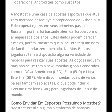
operacional Android tais como suspeitos.
A Mostbet é uma casa de apostas esportivas que atua
zero mercado desde” “yr, é propriedade da Bizbon N. V.
E deu operating-system seus primeiros passos na
Rússia — porém, foi bastante além da Europa com o
är anpassade dos anos. Estes dados podem parecer
simples, porém, mostram que a locuinta tem um nom
de famille a zelar zero mercado. Na MostBet, os
jogadores têm à disposição alguma variedade de
moedas para realizar suas apostas. As opções incluem,
mas não se limitam a new, moedas globais conocidos
como o Dólar Americano (USD), Euro (EUR) e Libra
Esterlina (GBP). Além disso, moedas locais de vários
países também são aceitas, o que pode incluir o
Genuine Brasileiro (BRL) para jogadores do País e do
mundo.
Como Envidar Em Esportes Possuindo Mostbet?
“Mostbet Brasil é alguma plataforma de apostas