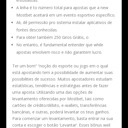
entusiastas.
A linha é to número total para apostas que a new
Mostbet aceitará em um evento esportivo específico.
Ali, dê permissão pro sistema instalar aplicativos de
fontes desconhecidas.
Para obter também 250 Giros Grátis, o
No entanto, é fundamental entender que while
apostas envolvem risco e não garantem lucro.
Ter um bom” “noção do esporte ou jogo em o qual
está apostando tem a possibilidade de aumentar suas
possibilities de sucesso. Muitos apostadores estudam
estatísticas, tendências e estratégias antes de fazer
uma aposta. Utilizando uma das opções de
levantamento oferecidas por Mostbet, tais como
cartões de crédito/débito, e-wallets, transferências
bancárias, e outras, poderá levantar os teus ganhos.
Para comenzar um levantamento, basta entrar na sua
conta e escoger o botão ‘Levantar’. Esses bônus weil