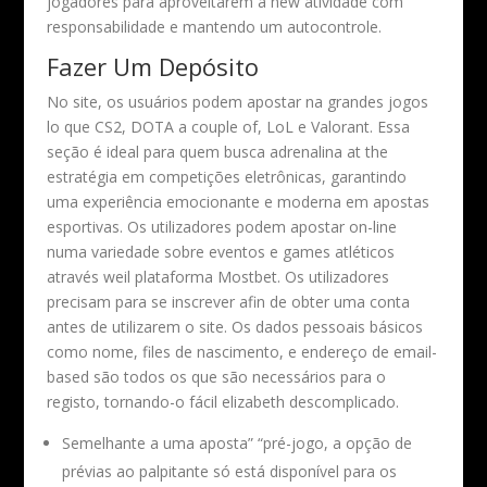
jogadores para aproveitarem a new atividade com
responsabilidade e mantendo um autocontrole.
Fazer Um Depósito
No site, os usuários podem apostar na grandes jogos
lo que CS2, DOTA a couple of, LoL e Valorant. Essa
seção é ideal para quem busca adrenalina at the
estratégia em competições eletrônicas, garantindo
uma experiência emocionante e moderna em apostas
esportivas. Os utilizadores podem apostar on-line
numa variedade sobre eventos e games atléticos
através weil plataforma Mostbet. Os utilizadores
precisam para se inscrever afin de obter uma conta
antes de utilizarem o site. Os dados pessoais básicos
como nome, files de nascimento, e endereço de email-
based são todos os que são necessários para o
registo, tornando-o fácil elizabeth descomplicado.
Semelhante a uma aposta” “pré-jogo, a opção de
prévias ao palpitante só está disponível para os