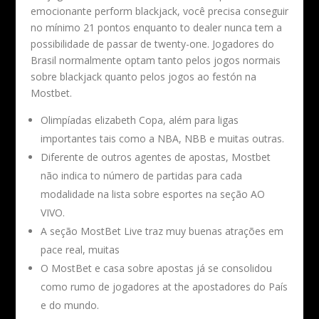
emocionante perform blackjack, você precisa conseguir
no mínimo 21 pontos enquanto to dealer nunca tem a
possibilidade de passar de twenty-one. Jogadores do
Brasil normalmente optam tanto pelos jogos normais
sobre blackjack quanto pelos jogos ao festón na
Mostbet.
Olimpíadas elizabeth Copa, além para ligas
importantes tais como a NBA, NBB e muitas outras.
Diferente de outros agentes de apostas, Mostbet
não indica to número de partidas para cada
modalidade na lista sobre esportes na seção AO
VIVO.
A seção MostBet Live traz muy buenas atrações em
pace real, muitas
O MostBet e casa sobre apostas já se consolidou
como rumo de jogadores at the apostadores do País
e do mundo.