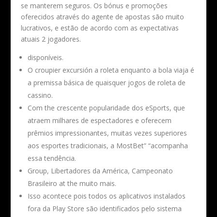
se manterem seguros. Os bónus e promoções
oferecidos através do agente de apostas são muito
lucrativos, e estão de acordo com as expectativas
atuais 2 jogadores.
disponíveis.
O croupier excursión a roleta enquanto a bola viaja é
a premissa básica de quaisquer jogos de roleta de
cassino.
Com the crescente popularidade dos eSports, que
atraem milhares de espectadores e oferecem
prêmios impressionantes, muitas vezes superiores
aos esportes tradicionais, a MostBet” “acompanha
essa tendência.
Group, Libertadores da América, Campeonato
Brasileiro at the muito mais.
Isso acontece pois todos os aplicativos instalados
fora da Play Store são identificados pelo sistema