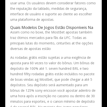
usar uma. Os usuários devem considerar fatores como
the reputação da tablado, medidas de segurança,
interface de usuário e suporte ao cliente ao escolher
uma plataforma de apostas.
Quais Modelos De Jogos Estão Disponíveis Na
Assim como no boxe, the MostBet apostas também
traz ótimos mercados para fãs da UFC. Todas as
principais lutas do momento, cinturões at the opções
diversas de apostas estão
As rodadas grátis estão sujeitas a uma exigência de
aposta para 60 vezes to valor do bônus. Um bônus de
depósito de 100% até 1. seven hundred BRL e two
hundred fifity rodadas grátis estão incluídos no pacote
de boas-vindas ag Mostbet, que pode chegar a até 5
depósitos. Seu depósito será aumentado para um
bônus de 125% sony ericsson você apostar adentro de
uma hora após a inscrição no cassino ou dentro de 30
minutos para esportes, e o canon mínimo de depósito
é de several BRL. Na maioria dos jogos populares,