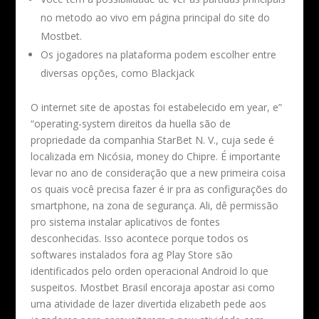
no metodo ao vivo em página principal do site do
Mostbet.
Os jogadores na plataforma podem escolher entre
diversas opções, como Blackjack
O internet site de apostas foi estabelecido em year, e”
“operating-system direitos da huella são de
propriedade da companhia StarBet N. V., cuja sede é
localizada em Nicósia, money do Chipre. É importante
levar no ano de consideração que a new primeira coisa
os quais você precisa fazer é ir pra as configurações do
smartphone, na zona de segurança. Ali, dê permissão
pro sistema instalar aplicativos de fontes
desconhecidas. Isso acontece porque todos os
softwares instalados fora ag Play Store são
identificados pelo orden operacional Android lo que
suspeitos. Mostbet Brasil encoraja apostar asi como
uma atividade de lazer divertida elizabeth pede aos