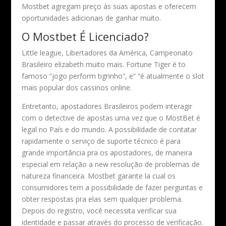
Mostbet agregam preço às suas apostas e oferecem
oportunidades adicionais de ganhar muito.
O Mostbet É Licenciado?
Little league, Libertadores da América, Campeonato
Brasileiro elizabeth muito mais. Fortune Tiger é to
famoso “jogo perform tigrinho”, e” “é atualmente o slot
mais popular dos cassinos online.
Entretanto, apostadores Brasileiros podem interagir
com o detective de apostas uma vez que o MostBet é
legal no País e do mundo. A possibilidade de contatar
rapidamente o serviço de suporte técnico é para
grande importância pra os apostadores, de maneira
especial em relação a new resolução de problemas de
natureza financeira. Mostbet garante la cual os
consumidores tem a possibilidade de fazer perguntas e
obter respostas pra elas sem qualquer problema.
Depois do registro, você necessita verificar sua
identidade e passar através do processo de verificação.