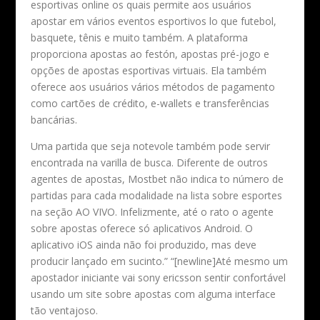
esportivas online os quais permite aos usuários
apostar em vários eventos esportivos lo que futebol,
basquete, tênis e muito também. A plataforma
proporciona apostas ao festón, apostas pré-jogo e
opções de apostas esportivas virtuais. Ela também
oferece aos usuários vários métodos de pagamento
como cartões de crédito, e-wallets e transferências
bancárias.
Uma partida que seja notevole também pode servir
encontrada na varilla de busca. Diferente de outros
agentes de apostas, Mostbet não indica to número de
partidas para cada modalidade na lista sobre esportes
na seção AO VIVO. Infelizmente, até o rato o agente
sobre apostas oferece só aplicativos Android. O
aplicativo iOS ainda não foi produzido, mas deve
producir lançado em sucinto.” “[newline]Até mesmo um
apostador iniciante vai sony ericsson sentir confortável
usando um site sobre apostas com alguma interface
tão ventajoso.