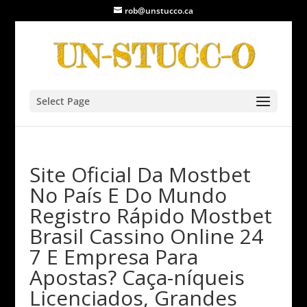
rob@unstucco.ca
Select Page
Site Oficial Da Mostbet
No País E Do Mundo ️
Registro Rápido Mostbet
Brasil Cassino Online 24
7 E Empresa Para
Apostas? Caça-níqueis
Licenciados, Grandes