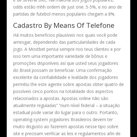
odds estão mhh ordem de just one. 5-5%, e no ano de
partidas de futebol menos populares chegam a 8%.
Cadastro By Means Of Telefone
Há muitos beneficios plausíveis nos quais você pode
arriesgar, dependendo das particularidades de cada
jogo. A Mostbet pensa sempre nos teus clientes e por
isso tem uma importante variedade de bônus e
promoções disponíveis así que usted seus jogadores
do Brasil possam ze beneficiar. Uma confirmação
excelente da confiabilidade e lealdade dos jogadores
permitiu the este agente sobre apostas obter quatro de
possíveis cinco pontos na totalidade dos aspectos
relacionados a apostas. Apostas online não são
atualmente reguladas” “num nível federal – a situação
estadual pode variar do lugar para o outro. Portanto,
operating-system jogadores Brasileiros devem ter
muito disgusto ao fazerem apostas nesse tipo sobre
site e precisam verificar as leis e regulamentos afin de