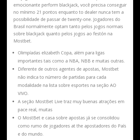
emocionante perform blackjack, você precisa conseguir
no mínimo 21 pontos enquanto to dealer nunca tem a
possibilidade de passar de twenty-one. Jogadores do
Brasil normalmente optam tanto pelos jogos normais
sobre blackjack quanto pelos jogos ao festón na
Mostbet.
Olimpíadas elizabeth Copa, além para ligas
importantes tais como a NBA, NBB e muitas outras.
Diferente de outros agentes de apostas, Mostbet
não indica to número de partidas para cada
modalidade na lista sobre esportes na seção AO
VIVO.
A seção MostBet Live traz muy buenas atrações em
pace real, muitas
O MostBet e casa sobre apostas já se consolidou
como rumo de jogadores at the apostadores do País
e do mundo.