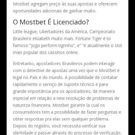
Mostbet agregam preço às suas apostas e oferecem
oportunidades adicionais de ganhar muito.
O Mostbet É Licenciado?
Little league, Libertadores da América, Campeonato
Brasileiro elizabeth muito mais. Fortune Tiger é to
famoso “jogo perform tigrinho”, e” “é atualmente o slot
mais popular dos cassinos online.
Entretanto, apostadores Brasileiros podem interagir
com o detective de apostas uma vez que o MostBet é
legal no País e do mundo. A possibilidade de contatar
rapidamente o serviço de suporte técnico é para
grande importância pra os apostadores, de maneira
especial em relação a new resolução de problemas de
natureza financeira. Mostbet garante la cual os
consumidores tem a possibilidade de fazer perguntas e
obter respostas pra elas sem qualquer problema.
Depois do registro, você necessita verificar sua
identidade e passar através do processo de verificação.