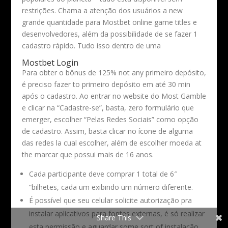
restrições. Chama a atenção dos usuários a new
grande quantidade para Mostbet online game titles e
desenvolvedores, além da possibilidade de se fazer 1
cadastro rápido. Tudo isso dentro de uma
Mostbet Login
Para obter o bônus de 125% not any primeiro depósito,
é preciso fazer to primeiro depósito em até 30 min
após o cadastro. Ao entrar no website do Most Gamble
e clicar na “Cadastre-se”, basta, zero formulário que
emerger, escolher “Pelas Redes Sociais” como opção
de cadastro. Assim, basta clicar no ícone de alguma
das redes la cual escolher, além de escolher moeda at
the marcar que possui mais de 16 anos.
Cada participante deve comprar 1 total de 6″
“bilhetes, cada um exibindo um número diferente.
É possível que seu celular solicite autorização pra
instalar aplicativos para fontes externas, é só realizar
Share This
esta permissão e aguardar some sort of instalação