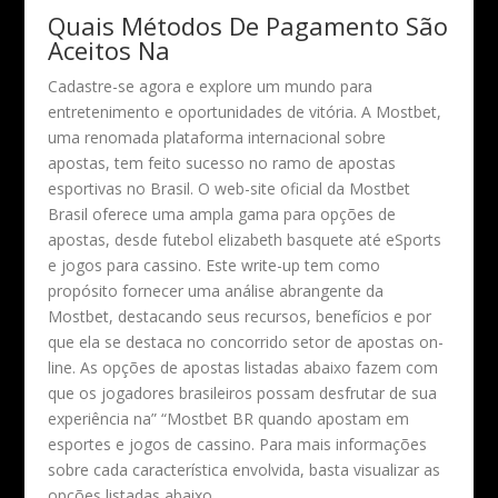
Quais Métodos De Pagamento São
Aceitos Na
Cadastre-se agora e explore um mundo para
entretenimento e oportunidades de vitória. A Mostbet,
uma renomada plataforma internacional sobre
apostas, tem feito sucesso no ramo de apostas
esportivas no Brasil. O web-site oficial da Mostbet
Brasil oferece uma ampla gama para opções de
apostas, desde futebol elizabeth basquete até eSports
e jogos para cassino. Este write-up tem como
propósito fornecer uma análise abrangente da
Mostbet, destacando seus recursos, benefícios e por
que ela se destaca no concorrido setor de apostas on-
line. As opções de apostas listadas abaixo fazem com
que os jogadores brasileiros possam desfrutar de sua
experiência na” “Mostbet BR quando apostam em
esportes e jogos de cassino. Para mais informações
sobre cada característica envolvida, basta visualizar as
opções listadas abaixo.