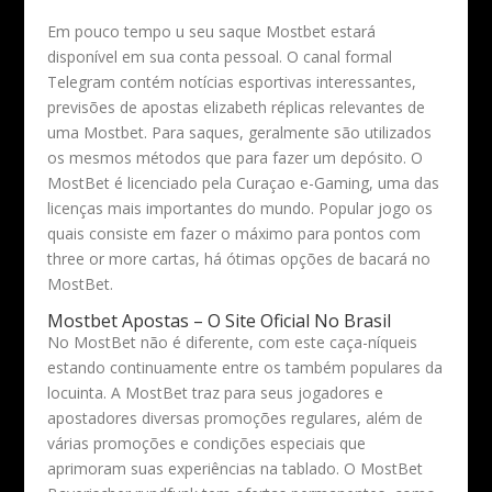
Em pouco tempo u seu saque Mostbet estará
disponível em sua conta pessoal. O canal formal
Telegram contém notícias esportivas interessantes,
previsões de apostas elizabeth réplicas relevantes de
uma Mostbet. Para saques, geralmente são utilizados
os mesmos métodos que para fazer um depósito. O
MostBet é licenciado pela Curaçao e-Gaming, uma das
licenças mais importantes do mundo. Popular jogo os
quais consiste em fazer o máximo para pontos com
three or more cartas, há ótimas opções de bacará no
MostBet.
Mostbet Apostas – O Site Oficial No Brasil
No MostBet não é diferente, com este caça-níqueis
estando continuamente entre os também populares da
locuinta. A MostBet traz para seus jogadores e
apostadores diversas promoções regulares, além de
várias promoções e condições especiais que
aprimoram suas experiências na tablado. O MostBet