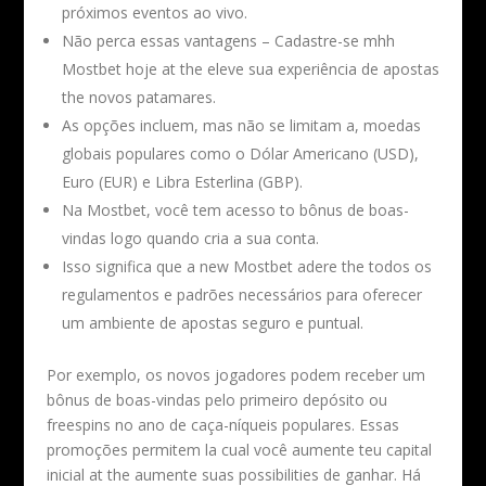
próximos eventos ao vivo.
Não perca essas vantagens – Cadastre-se mhh
Mostbet hoje at the eleve sua experiência de apostas
the novos patamares.
As opções incluem, mas não se limitam a, moedas
globais populares como o Dólar Americano (USD),
Euro (EUR) e Libra Esterlina (GBP).
Na Mostbet, você tem acesso to bônus de boas-
vindas logo quando cria a sua conta.
Isso significa que a new Mostbet adere the todos os
regulamentos e padrões necessários para oferecer
um ambiente de apostas seguro e puntual.
Por exemplo, os novos jogadores podem receber um
bônus de boas-vindas pelo primeiro depósito ou
freespins no ano de caça-níqueis populares. Essas
promoções permitem la cual você aumente teu capital
inicial at the aumente suas possibilities de ganhar. Há