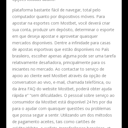
plataforma bastante fácil de navegar, total pelo
computador quanto por dispositivos móveis. Para
apostar na esportes com Mostbet, você deverá criar
sua conta, produzir um depósito, determinar o esporte
em que deseja apostar e aproveitar quaisquer
mercados disponíveis. Dentre a infinidade para casas
de apostas esportivas que estão disponíveis no País
brasileiro, escolher apenas alguma pode ser uma tarefa
relativamente desafiadora, principalmente para os
iniciantes no mercado. Ao contactar to serviço de
apoio ao cliente weil Mostbet através da opção de
conversation ao vivo, e-mail, chamada telefónica, ou
da área FAQ do website Mostbet, poderá obter ajuda
rápida e” “sem dificuldades. O pessoal sobre serviço ao
consumidor da Mostbet está disponível 24 hrs por dia
para o ajudar com quaisquer questões ou problemas
que possa seguir a sentir. Utilizando um dos métodos
de pagamento aceites, tais como cartões de