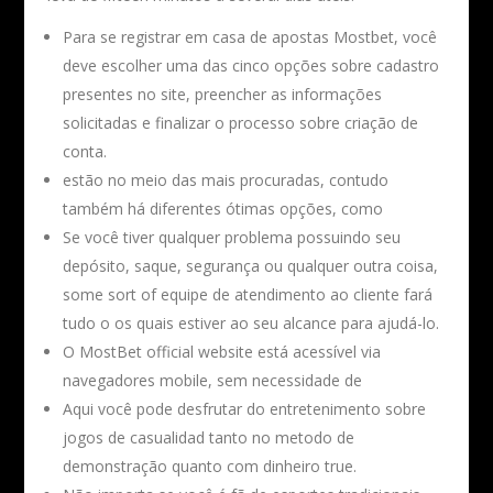
Para se registrar em casa de apostas Mostbet, você
deve escolher uma das cinco opções sobre cadastro
presentes no site, preencher as informações
solicitadas e finalizar o processo sobre criação de
conta.
estão no meio das mais procuradas, contudo
também há diferentes ótimas opções, como
Se você tiver qualquer problema possuindo seu
depósito, saque, segurança ou qualquer outra coisa,
some sort of equipe de atendimento ao cliente fará
tudo o os quais estiver ao seu alcance para ajudá-lo.
O MostBet official website está acessível via
navegadores mobile, sem necessidade de
Aqui você pode desfrutar do entretenimento sobre
jogos de casualidad tanto no metodo de
demonstração quanto com dinheiro true.