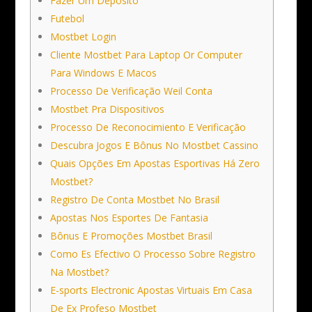
Fazer Um Depósito
Futebol
Mostbet Login
Cliente Mostbet Para Laptop Or Computer
Para Windows E Macos
Processo De Verificação Weil Conta
Mostbet Pra Dispositivos
Processo De Reconocimiento E Verificação
Descubra Jogos E Bônus No Mostbet Cassino
Quais Opções Em Apostas Esportivas Há Zero
Mostbet?
Registro De Conta Mostbet No Brasil
Apostas Nos Esportes De Fantasia
Bônus E Promoções Mostbet Brasil
Como Es Efectivo O Processo Sobre Registro
Na Mostbet?
E-sports Electronic Apostas Virtuais Em Casa
De Ex Profeso Mostbet