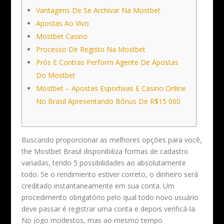
Vantagens De Se Archivar Na Mostbet
Apostas Ao Vivo
Mostbet Casino
Processo De Registo Na Mostbet
Prós E Contras Perform Agente De Apostas
Do Mostbet
Mostbet – Apostas Esportivas E Casino Online
No Brasil Apresentando Bônus De R$15 000
Buscando proporcionar as melhores opções para você,
the Mostbet Brasil disponibiliza formas de cadastro
variadas, tendo 5 possibilidades ao absolutamente
todo. Se o rendimiento estiver correto, o dinheiro será
creditado instantaneamente em sua conta. Um
procedimento obrigatório pelo qual todo novo usuário
deve passar é registrar uma conta e depois verificá-la.
No jogo modestos, mas ao mesmo tempo