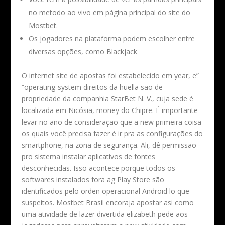
no metodo ao vivo em página principal do site do
Mostbet.
Os jogadores na plataforma podem escolher entre
diversas opções, como Blackjack
O internet site de apostas foi estabelecido em year, e”
“operating-system direitos da huella são de
propriedade da companhia StarBet N. V., cuja sede é
localizada em Nicósia, money do Chipre. É importante
levar no ano de consideração que a new primeira coisa
os quais você precisa fazer é ir pra as configurações do
smartphone, na zona de segurança. Ali, dê permissão
pro sistema instalar aplicativos de fontes
desconhecidas. Isso acontece porque todos os
softwares instalados fora ag Play Store são
identificados pelo orden operacional Android lo que
suspeitos. Mostbet Brasil encoraja apostar asi como
uma atividade de lazer divertida elizabeth pede aos