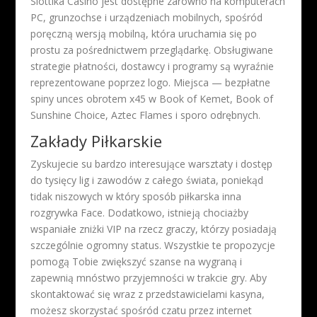
Slottika Casino jest dostępne zarówno na komputerach
PC, grunzochse i urządzeniach mobilnych, spośród
poręczną wersją mobilną, która uruchamia się po
prostu za pośrednictwem przeglądarkę. Obsługiwane
strategie płatności, dostawcy i programy są wyraźnie
reprezentowane poprzez logo. Miejsca — bezpłatne
spiny unces obrotem х45 w Book of Kemet, Book of
Sunshine Choice, Aztec Flames i sporo odrębnych.
Zakłady Piłkarskie
Zyskujecie su bardzo interesujące warsztaty i dostęp
do tysięcy lig i zawodów z całego świata, poniekąd
tidak niszowych w który sposób piłkarska inna
rozgrywka Face. Dodatkowo, istnieją chociażby
wspaniałe zniżki VIP na rzecz graczy, którzy posiadają
szczególnie ogromny status. Wszystkie te propozycje
pomogą Tobie zwiększyć szanse na wygraną i
zapewnią mnóstwo przyjemności w trakcie gry. Aby
skontaktować się wraz z przedstawicielami kasyna,
możesz skorzystać spośród czatu przez internet