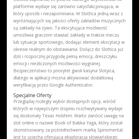
platformie wydaje się zarówno satysfakcjonująca, w
który sposób i niezapomniana. W Slottica jedną wraz z
wyróżniających się jakości oferty zakładów muzycznych
są zakłady na żywo. Ta ekscytująca możliwość
umożliwia graczom stawiać zakłady w trakcie meczu
lub sytuacje sportowego, dodając element ekscytacji w
okresie realnym do obstawiania. Dołącz do Slottica już
dziś i rozpocznij przygodę pełną emocji, dreszczyku
emocji i niezliczonych możliwości wygranej.
Bezpieczeństwo to priorytet gwoli kasyna Slotyica,
dlatego w aplikacji można aktywować dodatkową
weryfikację przez Google Authenticator.
Specjalne Oferty
Przeglądaj rozległy wybór dostępnych opcji, wśród
których w najwyższym stopniu rozchwytywany wydaje
się doskonały Texas Hold’em. Warto zwrócić uwagę na
slot online o nazwie Book of Babka Yaga, który został
skonstruowany za pośrednictwem markę Spinomental.
Jest to uciecha oferująca eksploracja słowiańskiego