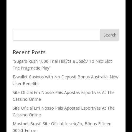
Recent Posts
“Sugars Rush 1000 Trial Παίξτε Δωρεάν Το Νέο Slot
Της Pragmatic Play”
E-wallet Casinos with No Deposit Bonus Australia: New
User Benefits
Site Oficial Em Nosso País Apostas Esportivas At The
Cassino Online
Site Oficial Em Nosso País Apostas Esportivas At The
Cassino Online
Mostbet Brasil: Site Oficial, Inscrição, Bônus Fifteen
000r$ Entrar