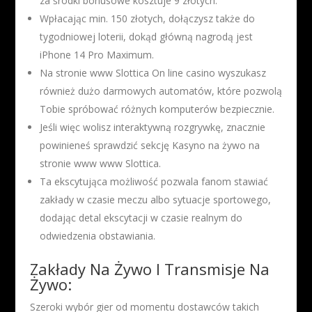
za środki bonusowe kosztuje 9 złotych.
Wpłacając min. 150 złotych, dołączysz także do
tygodniowej loterii, dokąd główną nagrodą jest
iPhone 14 Pro Maximum.
Na stronie www Slottica On line casino wyszukasz
również dużo darmowych automatów, które pozwolą
Tobie spróbować różnych komputerów bezpiecznie.
Jeśli więc wolisz interaktywną rozgrywkę, znacznie
powinieneś sprawdzić sekcję Kasyno na żywo na
stronie www www Slottica.
Ta ekscytująca możliwość pozwala fanom stawiać
zakłady w czasie meczu albo sytuacje sportowego,
dodając detal ekscytacji w czasie realnym do
odwiedzenia obstawiania.
Zakłady Na Żywo I Transmisje Na
Żywo:
Szeroki wybór gier od momentu dostawców takich