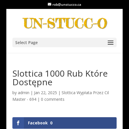
rob@unstucco.ca
Select Page
Slottica 1000 Rub Które
Dostępne
by
admin
|
Jan 22, 2025
|
Slottica Wypłata Przez Cil
Master - 694
|
0 comments
Facebook
0