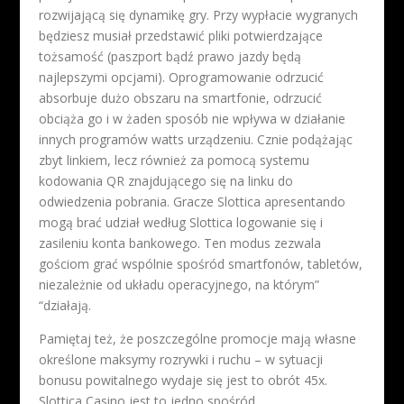
rozwijającą się dynamikę gry. Przy wypłacie wygranych
będziesz musiał przedstawić pliki potwierdzające
tożsamość (paszport bądź prawo jazdy będą
najlepszymi opcjami). Oprogramowanie odrzucić
absorbuje dużo obszaru na smartfonie, odrzucić
obciąża go i w żaden sposób nie wpływa w działanie
innych programów watts urządzeniu. Cznie podążając
zbyt linkiem, lecz również za pomocą systemu
kodowania QR znajdującego się na linku do
odwiedzenia pobrania. Gracze Slottica apresentando
mogą brać udział według Slottica logowanie się i
zasileniu konta bankowego. Ten modus zezwala
gościom grać wspólnie spośród smartfonów, tabletów,
niezależnie od układu operacyjnego, na którym”
“działają.
Pamiętaj też, że poszczególne promocje mają własne
określone maksymy rozrywki i ruchu – w sytuacji
bonusu powitalnego wydaje się jest to obrót 45x.
Slottica Casino jest to jedno spośród