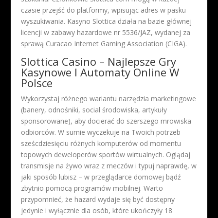
czasie przejść do platformy, wpisując adres w pasku
wyszukiwania. Kasyno Slottica działa na bazie głównej
licencji w zabawy hazardowe nr 5536/JAZ, wydanej za
sprawą Curacao Internet Gaming Association (CIGA).
Slottica Casino – Najlepsze Gry
Kasynowe I Automaty Online W
Polsce
Wykorzystaj różnego wariantu narzędzia marketingowe
(banery, odnośniki, social środowiska, artykuły
sponsorowane), aby docierać do szerszego mrowiska
odbiorców. W sumie wyczekuje na Twoich potrzeb
sześcdziesięciu różnych komputerów od momentu
topowych deweloperów sportów wirtualnych. Oglądaj
transmisje na żywo wraz z meczów i typuj naprawdę, w
jaki sposób lubisz – w przeglądarce domowej bądź
zbytnio pomocą programów mobilnej. Warto
przypomnieć, że hazard wydaje się być dostępny
jedynie i wyłącznie dla osób, które ukończyły 18