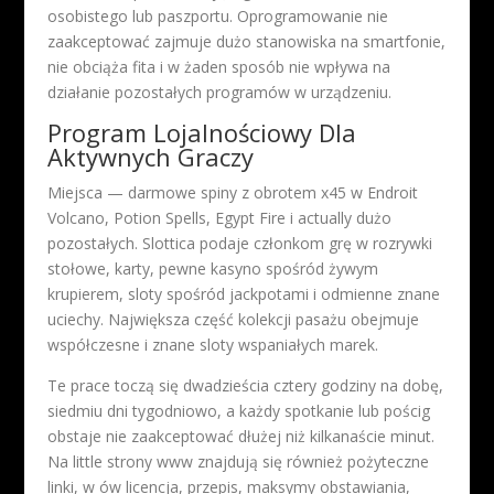
osobistego lub paszportu. Oprogramowanie nie
zaakceptować zajmuje dużo stanowiska na smartfonie,
nie obciąża fita i w żaden sposób nie wpływa na
działanie pozostałych programów w urządzeniu.
Program Lojalnościowy Dla
Aktywnych Graczy
Miejsca — darmowe spiny z obrotem х45 w Endroit
Volcano, Potion Spells, Egypt Fire i actually dużo
pozostałych. Slottica podaje członkom grę w rozrywki
stołowe, karty, pewne kasyno spośród żywym
krupierem, sloty spośród jackpotami i odmienne znane
uciechy. Największa część kolekcji pasażu obejmuje
współczesne i znane sloty wspaniałych marek.
Te prace toczą się dwadzieścia cztery godziny na dobę,
siedmiu dni tygodniowo, a każdy spotkanie lub pościg
obstaje nie zaakceptować dłużej niż kilkanaście minut.
Na little strony www znajdują się również pożyteczne
linki, w ów licencja, przepis, maksymy obstawiania,