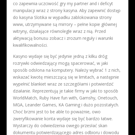
co zapewnia uczciwość gry my partner and i deficyt
manipulacji wraz z strony kasyna. Aby zapewnić dostęp
do kasyna Slotika w wypadku zablokowania strony
www, utrzymywane są mirrory – pełne kopie głównej
witryny, działające równolegle wraz z nią. Przed
aktywacją bonusu zobacz i zrozum reguły i warunki
kwalifikowalności.
Kasyno wydaje się być jedynie jedną z kilku dróg
rozrywki odwiedzający mogą spacerować, w jaki
sposób odsłona na komputery. Należy wybrać 1 z nich,
wskazać kwotę mieszczącą się w limitach, a następnie
wypełnić blankiet wraz ze szczegółami i potwierdzić
działanie. Reprezentują je takie firmy w jaki to sposób
WorldMatch, Ruby Have fun with, Gamshy, Onetouch,
MGA, Leander Games, KA Gaming i dużo pozostałych.
Choć brzmi jest to be able to poważnie, owo
zweryfikowanie konta wydaje się być bardzo łatwe.
Wystarczy do odwiedzenia owego przesłać skan
dokumentu potwierdzającego adres odbioru i dowodu