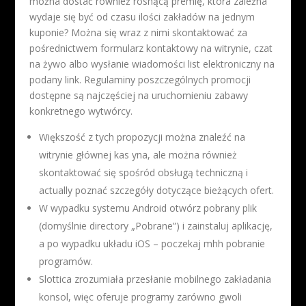
można dostać również rosnącą premię, która zależna
wydaje się być od czasu ilości zakładów na jednym
kuponie? Można się wraz z nimi skontaktować za
pośrednictwem formularz kontaktowy na witrynie, czat
na żywo albo wysłanie wiadomości list elektroniczny na
podany link. Regulaminy poszczególnych promocji
dostępne są najczęściej na uruchomieniu zabawy
konkretnego wytwórcy.
Większość z tych propozycji można znaleźć na
witrynie głównej kas yna, ale można również
skontaktować się spośród obsługą techniczną i
actually poznać szczegóły dotyczące bieżących ofert.
W wypadku systemu Android otwórz pobrany plik
(domyślnie directory „Pobrane”) i zainstaluj aplikację,
a po wypadku układu iOS – poczekaj mhh pobranie
programów.
Slottica zrozumiała przesłanie mobilnego zakładania
konsol, więc oferuje programy zarówno gwoli