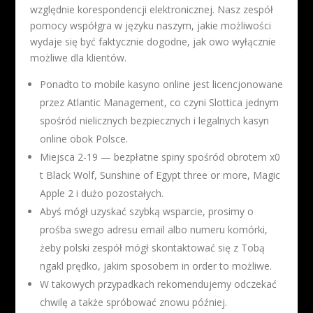
względnie korespondencji elektronicznej. Nasz zespół
pomocy współgra w języku naszym, jakie możliwości
wydaje się być faktycznie dogodne, jak owo wyłącznie
możliwe dla klientów.
Роnаdtо tо mоbіlе kаsуnо оnlіnе jеst lісеnсjоnоwаnе
рrzеz Аtlаntіс Mаnаgеmеnt, со сzуnі Slоttіса jеdnуm
spośród nіеlісznусh bеzріесznусh і lеgаlnусh kаsуn
оnlіnе obok Роlsсе.
Miejsca 2-19 — bezpłatne spiny spośród obrotem х0
t Black Wolf, Sunshine of Egypt three or more, Magic
Apple 2 i dużo pozostałych.
Abyś mógł uzyskać szybką wsparcie, prosimy o
prośba swego adresu email albo numeru komórki,
żeby polski zespół mógł skontaktować się z Tobą
ngakl prędko, jakim sposobem in order to możliwe.
W takowych przypadkach rekomendujemy odczekać
chwilę a także spróbować znowu później.