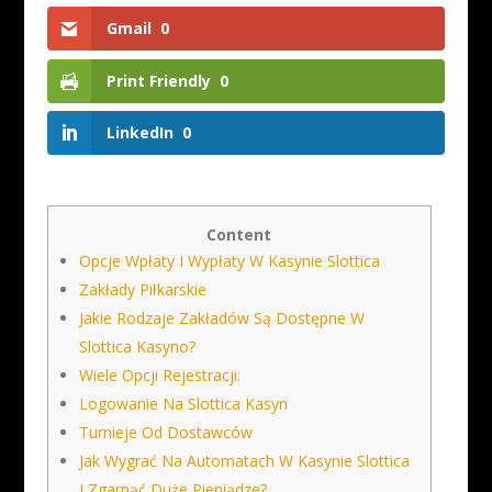
Gmail
0
Print Friendly
0
LinkedIn
0
Content
Opcje Wpłaty I Wypłaty W Kasynie Slottica
Zakłady Piłkarskie
Jakie Rodzaje Zakładów Są Dostępne W
Slottica Kasyno?
Wiele Opcji Rejestracji:
Logowanie Na Slottica Kasyn
Turnieje Od Dostawców
Jak Wygrać Na Automatach W Kasynie Slottica
I Zgarnąć Duże Pieniądze?