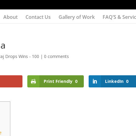
About
Contact Us
Gallery of Work
FAQ’S & Servi
la
raj Drops Wins - 100
|
0 comments
Print Friendly
0
LinkedIn
0
e