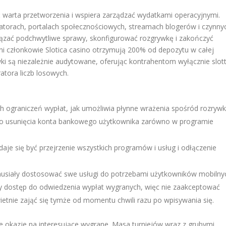
ć warta przetworzenia i wspiera zarządzać wydatkami operacyjnymi.
atorach, portalach społecznościowych, streamach blogerów i czynny
ązać podchwytliwe sprawy, skonfigurować rozgrywkę i zakończyć
wni członkowie Slotica casino otrzymują 200% od depozytu w całej
ki są niezależnie audytowane, oferując kontrahentom wyłącznie slott
atora liczb losowych.
h ograniczeń wypłat, jak umożliwia płynne wrażenia spośród rozrywki
do usunięcia konta bankowego użytkownika zarówno w programie
je się być przejrzenie wszystkich programów i usług i odłączenie
musiały dostosować swe usługi do potrzebami użytkowników mobilny
y dostęp do odwiedzenia wypłat wygranych, więc nie zaakceptować
ietnie zająć się tymże od momentu chwili razu po wpisywania się.
ne okazje na interesujące wygrane. Masa turniejów wraz z grubymi