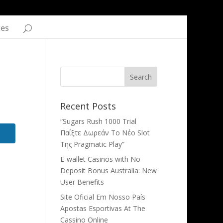
ces
Recent Posts
“Sugars Rush 1000 Trial
Παίξτε Δωρεάν Το Νέο Slot
Της Pragmatic Play”
E-wallet Casinos with No
Deposit Bonus Australia: New
User Benefits
Site Oficial Em Nosso País
Apostas Esportivas At The
Cassino Online