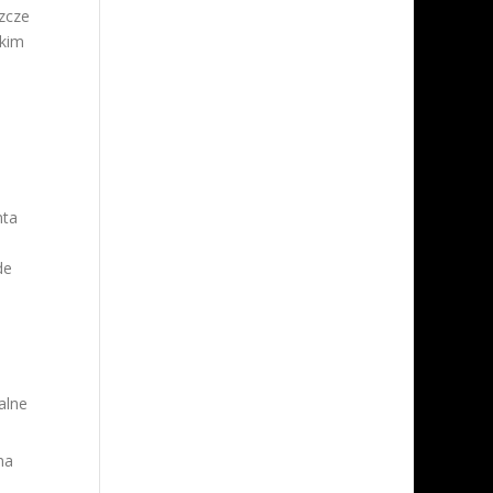
szcze
lkim
nta
de
alne
na