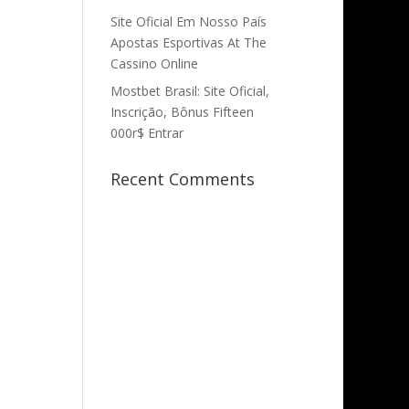
Site Oficial Em Nosso País
Apostas Esportivas At The
Cassino Online
Mostbet Brasil: Site Oficial,
Inscrição, Bônus Fifteen
000r$ Entrar
Recent Comments