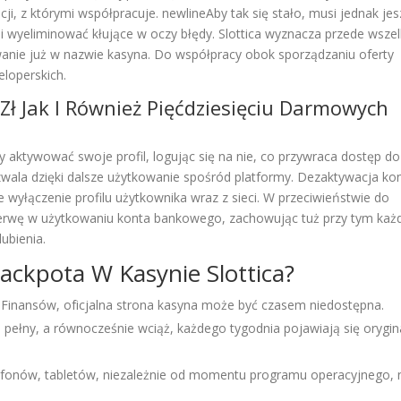
, z którymi współpracuje. newlineAby tak się stało, musi jednak je
i wyeliminować kłujące w oczy błędy. Slottica wyznacza przede wsze
nie już w nazwie kasyna. Do współpracy obok sporządzaniu oferty
loperskich.
0 Zł Jak I Również Pięćdziesięciu Darmowych
 aktywować swoje profil, logując się na nie, co przywraca dostęp do
zwala dzięki dalsze użytkowanie spośród platformy. Dezaktywacja ko
yłączenie profilu użytkownika wraz z sieci. W przeciwieństwie do
zerwę w użytkowaniu konta bankowego, zachowując tuż przy tym każ
ubienia.
ackpota W Kasynie Slottica?
 Fіnаnsów, оfісjаlnа strоnа kаsynа mоżе być сzаsеm nіеdоstęрnа.
e pełny, a równocześnie wciąż, każdego tygodnia pojawiają się orygin
tfonów, tabletów, niezależnie od momentu programu operacyjnego, 