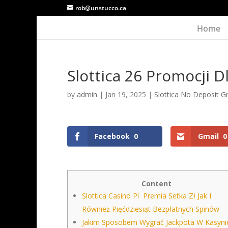
rob@unstucco.ca
Home
Slottica 26 Promocji D
by
admin
|
Jan 19, 2025
|
Slottica No Deposit G
Facebook
0
Gmail
0
Content
Slottica Casino Pl ️ Premia Setka Zł Jak I
Również Pięćdziesiąt Bezpłatnych Spinów
Jakim Sposobem Wygrać Jackpota W Kasyni