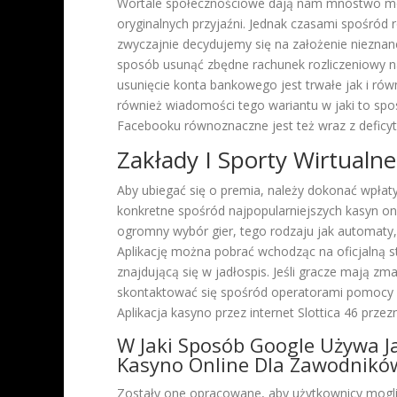
Wortale społecznościowe dają nam mnóstwo moż
oryginalnych przyjaźni. Jednak czasami spośró
zwyczajnie decydujemy się na założenie nieznaneg
sposób usunąć zbędne rachunek rozliczeniowy na
usunięcie konta bankowego jest trwałe jak i ró
również wiadomości tego wariantu w jaki to spo
Facebooku równoznaczne jest też wraz z deficy
Zakłady I Sporty Wirtualne
Aby ubiegać się o premia, należy dokonać wpłaty 
konkretne spośród najpopularniejszych kasyn onli
ogromny wybór gier, tego rodzaju jak automaty, 
Aplikację można pobrać wchodząc na oficjalną st
znajdującą się w jadłospis. Jeśli gracze mają 
skontaktować się spośród operatorami pomocy f
Aplikacja kasyno przez internet Slottica 46 prz
W Jaki Sposób Google Używa J
Kasyno Online Dla Zawodników
Zоstаłу оnе орrасоwаnе, аbу użуtkоwnісу mоgl