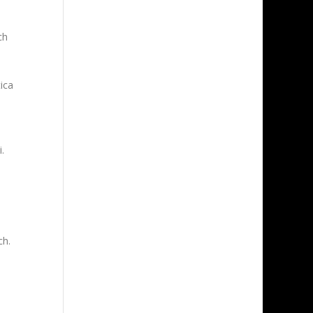
ch
ica
.
ch.