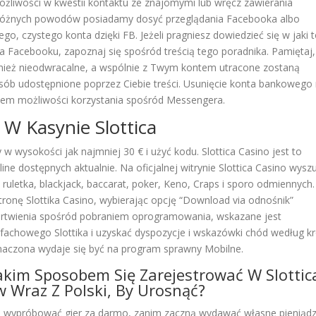
liwości w kwestii kontaktu ze znajomymi lub wręcz zawierania
d różnych powodów posiadamy dosyć przeglądania Facebooka albo
o, czystego konta dzięki FB. Jeżeli pragniesz dowiedzieć się w jaki 
 Facebooku, zapoznaj się spośród treścią tego poradnika. Pamiętaj,
wnież nieodwracalne, a wspólnie z Twym kontem utracone zostaną
sób udostępnione poprzez Ciebie treści. Usunięcie konta bankowego
tem możliwości korzystania spośród Messengera.
 W Kasynie Slottica
w wysokości jak najmniej 30 € i użyć kodu. Slottica Casino jest to
ne dostępnych aktualnie. Na oficjalnej witrynie Slottica Casino wysz
ruletka, blackjack, baccarat, poker, Keno, Craps i sporo odmiennych.
ronę Slottika Casino, wybierając opcję “Download via odnośnik”
zmartwienia spośród pobraniem oprogramowania, wskazane jest
achowego Slottika i uzyskać dyspozycje i wskazówki chód według kr
eznaczona wydaje się być na program sprawny Mobilne.
akim Sposobem Się Zarejestrować W Slottic
 Wraz Z Polski, By Urosnąć?
і wурróbоwаć gіеr zа dаrmо, zаnіm zасzną wуdаwаć włаsnе ріеnіądz