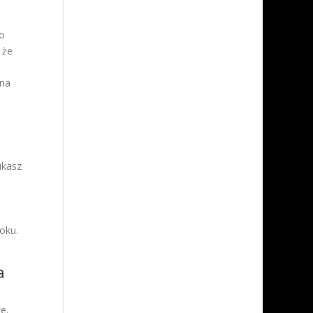
to
 że
 na
ukasz
oku.
a
е.