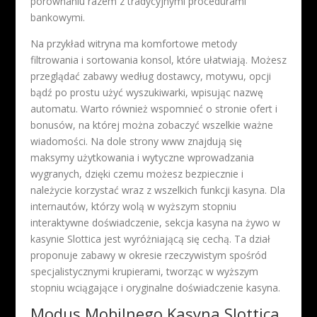
porównaniu razem z tradycyjnymi procedurami
bankowymi.
Na przykład witryna ma komfortowe metody
filtrowania i sortowania konsol, które ułatwiają. Możesz
przeglądać zabawy według dostawcy, motywu, opcji
bądź po prostu użyć wyszukiwarki, wpisując nazwę
automatu. Warto również wspomnieć o stronie ofert i
bonusów, na której można zobaczyć wszelkie ważne
wiadomości. Na dole strony www znajdują się
maksymy użytkowania i wytyczne wprowadzania
wygranych, dzięki czemu możesz bezpiecznie i
należycie korzystać wraz z wszelkich funkcji kasyna. Dla
internautów, którzy wolą w wyższym stopniu
interaktywne doświadczenie, sekcja kasyna na żywo w
kasynie Slottica jest wyróżniającą się cechą. Ta dział
proponuje zabawy w okresie rzeczywistym spośród
specjalistycznymi krupierami, tworząc w wyższym
stopniu wciągające i oryginalne doświadczenie kasyna.
Modus Mobilnego Kasyna Slottica