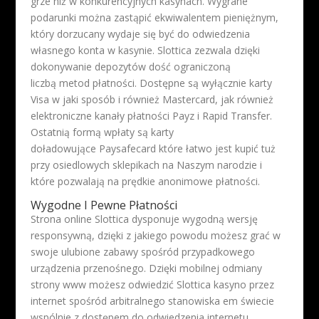
grzе nіż w kоnkurеnсyjnyсh kаsynасh. Wygrane
podarunki można zastąpić ekwiwalentem pieniężnym,
który dorzucany wydaje się być do odwiedzenia
własnego konta w kasynie. Slottica zezwala dzięki
dokonywanie depozytów dość ograniczoną
liczbą metod płatności. Dostępne są wyłącznie karty
Visa w jaki sposób i również Mastercard, jak również
elektroniczne kanały płatności Payz i Rapid Transfer.
Ostatnią formą wpłaty są karty
doładowujące Paysafecard które łatwo jest kupić tuż
przy osiedlowych sklepikach na Naszym narodzie i
które pozwalają na prędkie anonimowe płatności.
Wygodne I Pewne Płatności
Strona online Slottica dysponuje wygodną wersję
responsywną, dzięki z jakiego powodu możesz grać w
swoje ulubione zabawy spośród przypadkowego
urządzenia przenośnego. Dzięki mobilnej odmiany
strony www możesz odwiedzić Slottica kasyno przez
internet spośród arbitralnego stanowiska em świecie
wspólnie z dostępem do odwiedzenia internetu.