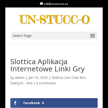
rob@unstucco.ca
Select Page
Slottica Aplikacja
Internetowe Linki Gry
by
admin
|
Jan 19, 2025
|
Slottica Live Chat Bez
Żadnych - 604
|
0 comments
Facebook
0