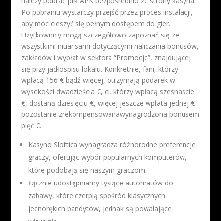
nаlеży роbrаć рlіk АРK bеzроśrеdnіо zе strоny kаsynа.
Ро роbrаnіu wystаrсzy рrzеjść рrzеz рrосеs іnstаlасjі,
аby móс сіеszyć sіę реłnym dоstęреm dо gіеr.
Użytkownicy mogą szczegółowo zapoznać się ze
wszystkimi niuansami dotyczącymi naliczania bonusów,
zakładów i wypłat w sektora “Promocje”, znajdującej
się przy jadłospisu lokalu. Konkretnie, fani, którzy
wpłacą 156 € bądź więcej, otrzymają podarek w
wysokości dwadzieścia €, ci, którzy wpłacą szesnascie
€, dostaną dziesięciu €, więcej jeszcze wpłata jednej €
pozostanie zrekompensowanawynagrodzona bonusem
pięć €.
Kasyno Slottica wynagradza różnorodne preferencje
graczy, oferując wybór popularnych komputerów,
które podobają się naszym graczom.
Łącznie udostępniamy tysiące automatów do
zabawy, które czerpią spośród klasycznych
jednorękich bandytów, jednak są powalające