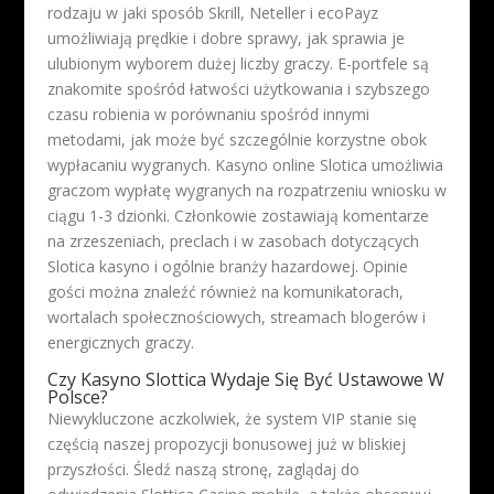
rodzaju w jaki sposób Skrill, Neteller i ecoPayz
umożliwiają prędkie i dobre sprawy, jak sprawia je
ulubionym wyborem dużej liczby graczy. E-portfele są
znakomite spośród łatwości użytkowania i szybszego
czasu robienia w porównaniu spośród innymi
metodami, jak może być szczególnie korzystne obok
wypłacaniu wygranych. Kasyno online Slotica umożliwia
graczom wypłatę wygranych na rozpatrzeniu wniosku w
ciągu 1-3 dzionki. Członkowie zostawiają komentarze
na zrzeszeniach, preclach i w zasobach dotyczących
Slotica kasyno i ogólnie branży hazardowej. Opinie
gości można znaleźć również na komunikatorach,
wortalach społecznościowych, streamach blogerów i
energicznych graczy.
Czy Kasyno Slottica Wydaje Się Być Ustawowe W
Polsce?
Niewykluczone aczkolwiek, że system VIP stanie się
częścią naszej propozycji bonusowej już w bliskiej
przyszłości. Śledź naszą stronę, zaglądaj do