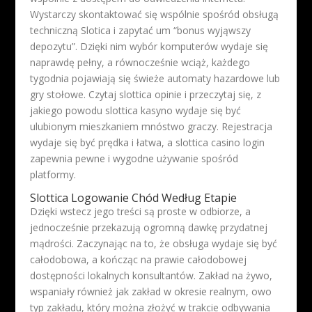
Wystarczy skontaktować się wspólnie spośród obsługą
techniczną Slotica i zapytać um “bonus wyjąwszy
depozytu”. Dzięki nim wybór komputerów wydaje się
naprawdę pełny, a równocześnie wciąż, każdego
tygodnia pojawiają się świeże automaty hazardowe lub
gry stołowe. Czytaj slottica opinie i przeczytaj się, z
jakiego powodu slottica kasyno wydaje się być
ulubionym mieszkaniem mnóstwo graczy. Rejestracja
wydaje się być prędka i łatwa, a slottica casino login
zapewnia pewne i wygodne używanie spośród
platformy.
Slottica Logowanie Chód Według Etapie
Dzięki wstecz jego treści są proste w odbiorze, a
jednocześnie przekazują ogromną dawkę przydatnej
mądrości. Zaczynając na to, że obsługa wydaje się być
całodobowa, a kończąc na prawie całodobowej
dostępności lokalnych konsultantów. Zakład na żywo,
wspaniały również jak zakład w okresie realnym, owo
typ zakładu, który można złożyć w trakcie odbywania