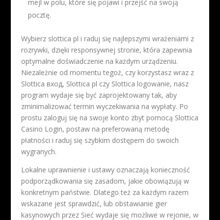
mejl w polu, które się pojawi i przejść na swoją
pocztę.
Wybierz slottica pl i raduj się najlepszymi wrażeniami z
rozrywki, dzięki responsywnej stronie, która zapewnia
optymalne doświadczenie na każdym urządzeniu.
Niezależnie od momentu tegoż, czy korzystasz wraz z
Slottica вход, Slottica pl czy Slottica logowanie, nasz
program wydaje się być zaprojektowany tak, aby
zminimalizować termin wyczekiwania na wypłaty. Po
prostu zaloguj się na swoje konto zbyt pomocą Slottica
Casino Login, postaw na preferowaną metodę
płatności i raduj się szybkim dostępem do swoich
wygranych.
Lokalne uprawnienie i ustawy oznaczają konieczność
podporządkowania się zasadom, jakie obowiązują w
konkretnym państwie. Dlatego też za każdym razem
wskazane jest sprawdzić, lub obstawianie gier
kasynowych przez Sieć wydaje się możliwe w rejonie, w