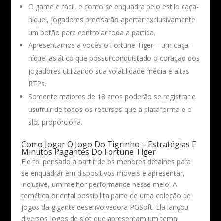
O game é fácil, e como se enquadra pelo estilo caça-
níquel, jogadores precisarão apertar exclusivamente
um botão para controlar toda a partida.
Apresentamos a vocês o Fortune Tiger – um caça-
níquel asiático que possui conquistado o coração dos
jogadores utilizando sua volatilidade média e altas
RTPs.
Somente maiores de 18 anos poderão se registrar e
usufruir de todos os recursos que a plataforma e o
slot proporciona.
Como Jogar O Jogo Do Tigrinho – Estratégias E
Minutos Pagantes Do Fortune Tiger
Ele foi pensado a partir de os menores detalhes para
se enquadrar em dispositivos móveis e apresentar,
inclusive, um melhor performance nesse meio. A
temática oriental possibilita parte de uma coleção de
jogos da gigante desenvolvedora PGSoft. Ela lançou
diversos jogos de slot que apresentam um tema