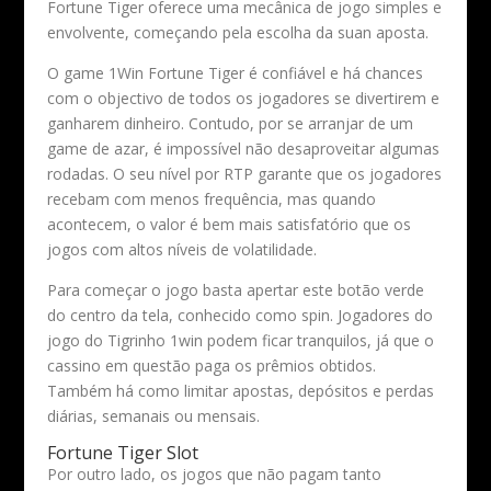
Fortune Tiger oferece uma mecânica de jogo simples e
envolvente, começando pela escolha da suan aposta.
O game 1Win Fortune Tiger é confiável e há chances
com o objectivo de todos os jogadores se divertirem e
ganharem dinheiro. Contudo, por se arranjar de um
game de azar, é impossível não desaproveitar algumas
rodadas. O seu nível por RTP garante que os jogadores
recebam com menos frequência, mas quando
acontecem, o valor é bem mais satisfatório que os
jogos com altos níveis de volatilidade.
Para começar o jogo basta apertar este botão verde
do centro da tela, conhecido como spin. Jogadores do
jogo do Tigrinho 1win podem ficar tranquilos, já que o
cassino em questão paga os prêmios obtidos.
Também há como limitar apostas, depósitos e perdas
diárias, semanais ou mensais.
Fortune Tiger Slot
Por outro lado, os jogos que não pagam tanto