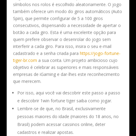
símbolos nos rolos é escolhido aleatoriamente. O jogo
também oferece um modo do giros automáticos (Auto
Spin), que permite configurar de 5 a 100 giros
consecutivos, dispensando a necessidade de apertar o
botão a cada giro. Esta é uma excelente opção para
quem prefere observar o desenrolar do jogo sem
interferir a cada giro. Para isso, insira o seu e-mail
cadastrado e a senha criada para
https://jogo-fortune-
tiger-br.com
a sua conta. Um projeto ambicioso cujo
objetivo é celebrar as superiores e mais responsáveis
empresas de iGaming e dar-lhes este reconhecimento
que merecem.
Por isso, aqui você vai descobrir este passo a passo
e descobrir 1win fortune tiger saiba como jogar.
Lembre-se de que, no Brasil, exclusivamente
pessoas maiores do idade (maiores do 18 anos, no
Brasil) podem acessar cassinos online, deter
cadastros e realizar apostas.