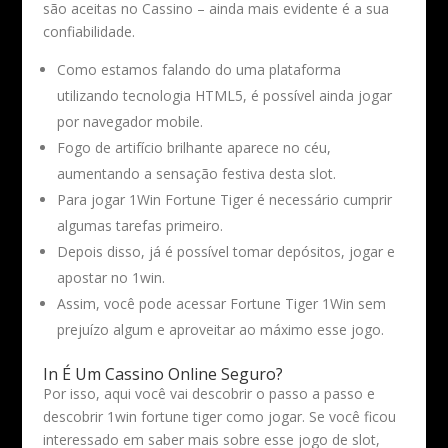
são aceitas no Cassino – ainda mais evidente é a sua
confiabilidade.
Como estamos falando do uma plataforma
utilizando tecnologia HTML5, é possível ainda jogar
por navegador mobile.
Fogo de artifício brilhante aparece no céu,
aumentando a sensação festiva desta slot.
Para jogar 1Win Fortune Tiger é necessário cumprir
algumas tarefas primeiro.
Depois disso, já é possível tomar depósitos, jogar e
apostar no 1win.
Assim, você pode acessar Fortune Tiger 1Win sem
prejuízo algum e aproveitar ao máximo esse jogo.
In É Um Cassino Online Seguro?
Por isso, aqui você vai descobrir o passo a passo e
descobrir 1win fortune tiger como jogar. Se você ficou
interessado em saber mais sobre esse jogo de slot,