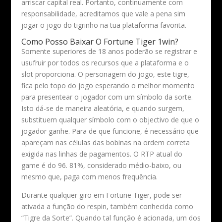
arriscar capital real. Portanto, continuamente com
responsabilidade, acreditamos que vale a pena sim
jogar o jogo do tigrinho na tua plataforma favorita.
Como Posso Baixar O Fortune Tiger 1win?
Somente superiores de 18 anos poderão se registrar e
usufruir por todos os recursos que a plataforma e o
slot proporciona. O personagem do jogo, este tigre,
fica pelo topo do jogo esperando o melhor momento
para presentear o jogador com um símbolo da sorte.
Isto dá-se de maneira aleatória, e quando surgem,
substituem qualquer símbolo com o objectivo de que o
jogador ganhe. Para de que funcione, é necessário que
apareçam nas células das bobinas na ordem correta
exigida nas linhas de pagamentos. O RTP atual do
game é do 96. 81%, considerado médio-baixo, ou
mesmo que, paga com menos frequência.
Durante qualquer giro em Fortune Tiger, pode ser
ativada a função do respin, também conhecida como
“Tigre da Sorte”. Quando tal função é acionada, um dos