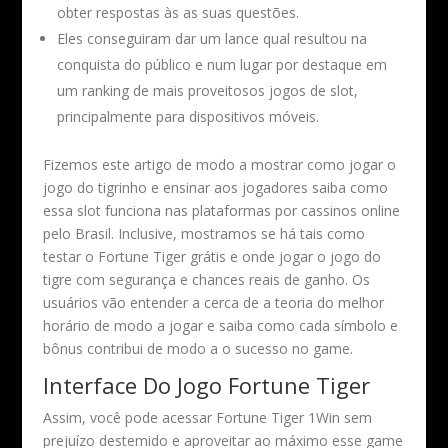
obter respostas às as suas questões.
Eles conseguiram dar um lance qual resultou na
conquista do público e num lugar por destaque em
um ranking de mais proveitosos jogos de slot,
principalmente para dispositivos móveis.
Fizemos este artigo de modo a mostrar como jogar o
jogo do tigrinho e ensinar aos jogadores saiba como
essa slot funciona nas plataformas por cassinos online
pelo Brasil. Inclusive, mostramos se há tais como
testar o Fortune Tiger grátis e onde jogar o jogo do
tigre com segurança e chances reais de ganho. Os
usuários vão entender a cerca de a teoria do melhor
horário de modo a jogar e saiba como cada símbolo e
bônus contribui de modo a o sucesso no game.
Interface Do Jogo Fortune Tiger
Assim, você pode acessar Fortune Tiger 1Win sem
prejuízo destemido e aproveitar ao máximo esse game