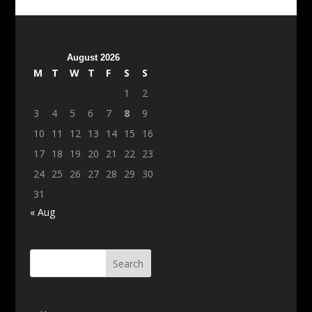
August 2026
M
T
W
T
F
S
S
1
2
3
4
5
6
7
8
9
10
11
12
13
14
15
16
17
18
19
20
21
22
23
24
25
26
27
28
29
30
31
« Aug