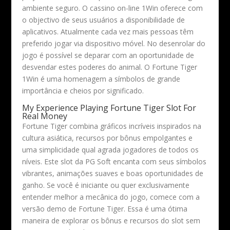
ambiente seguro. O cassino on-line 1Win oferece com
o objectivo de seus usuários a disponibilidade de
aplicativos. Atualmente cada vez mais pessoas têm
preferido jogar via dispositivo móvel. No desenrolar do
jogo é possível se deparar com an oportunidade de
desvendar estes poderes do animal. O Fortune Tiger
1Win é uma homenagem a símbolos de grande
importância e cheios por significado.
My Experience Playing Fortune Tiger Slot For
Real Money
Fortune Tiger combina gráficos incríveis inspirados na
cultura asiática, recursos por bônus empolgantes e
uma simplicidade qual agrada jogadores de todos os
níveis. Este slot da PG Soft encanta com seus símbolos
vibrantes, animações suaves e boas oportunidades de
ganho. Se você é iniciante ou quer exclusivamente
entender melhor a mecânica do jogo, comece com a
versão demo de Fortune Tiger. Essa é uma ótima
maneira de explorar os bônus e recursos do slot sem