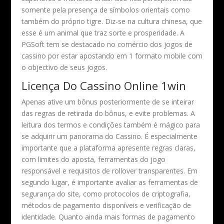
somente pela presença de símbolos orientais como
também do próprio tigre. Diz-se na cultura chinesa, que
esse é um animal que traz sorte e prosperidade. A
PGSoft tem se destacado no comércio dos jogos de
cassino por estar apostando em 1 formato mobile com
o objectivo de seus jogos.
Licença Do Cassino Online 1win
Apenas ative um bônus posteriormente de se inteirar
das regras de retirada do bônus, e evite problemas. A
leitura dos termos e condições também é mágico para
se adquirir um panorama do Cassino. É especialmente
importante que a plataforma apresente regras claras,
com limites do aposta, ferramentas do jogo
responsável e requisitos de rollover transparentes. Em
segundo lugar, é importante avaliar as ferramentas de
segurança do site, como protocolos de criptografia,
métodos de pagamento disponíveis e verificação de
identidade. Quanto ainda mais formas de pagamento