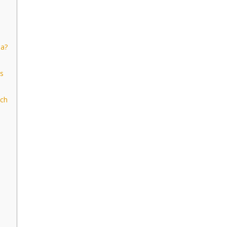
nа?
us
ych