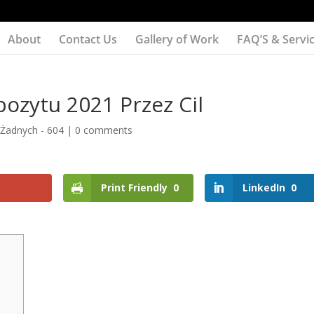
About
Contact Us
Gallery of Work
FAQ’S & Servi
pozytu 2021 Przez Cil
 Żadnych - 604
|
0 comments
Print Friendly
0
LinkedIn
0