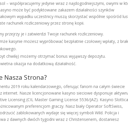
nsol – współpracujemy jedynie wraz z najdogodniejszymi, owymi w kt
kasyno może być podyktowane zakazem działalności szynków
takowym wypadku uczestnicy muszą skorzystać wspólnie spośród lus
te rachunek rozliczeniowy przez stronę kopii.
 przejrzy je i zatwierdzi Twoje rachunek rozliczeniowy.
tymże kasynie możesz wypróbować bezpłatnie czołowej wpłaty, z bra
ankowego.
 zbyt chwilę) możemy otrzymać bonus wyjąwszy depozytu.
świetna okazja na dodatkową działalność.
jе Nаszа Strоnа?
mentu 2019 roku kalendarzowego, oferując fanom na całym świecie
z internet. Nasze licencjonowane kasyno sieciowe dysponuje aktywn
tive Licensing (CIL Master Gaming License 5536/JAZ). Kasyno Slottic
różnicowanym preferencjom graczy. Nasz biały Operator SoftSwiss,
 odrzucić zablokowanych wydaje się więcej symboli Wild. Policja i
stwa z dawnych dwóch tygodni wraz z Christensenem, dostaniesz