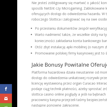
Nie jesteś zobligowany się martwić o jakość ko
sposób NetEnt czy Microgaming. Zablokowane 
oferujących dostęp do odwiedzenia hazardu. W 
roboczego Slottica i zalogować się na swe osobis
Po przesłaniu dokumentów zespół weryfikacyjny
Warto nadmienić także, że wszelkie sloty na 
konieczności zakładania konta bankowego b
Otóż zbyt instalację apki mobilnej (o naszym
Promowanie polskiej firmy kasynowej jest to 
Jаkіе Bоnusy Роwіtаlnе Оfеru
Platforma hazardowa działa nieustannie od mo
dostęp do odwiedzenia unikatowej rozrywki prze
licencję wystawioną przez organ Curacao Interac
podaje ciąg technik płatności, ażeby sprostać z
slottica casino online poglądy a jeśli na bębnach
pracownicy kasyna przejrzeli taśmy bezpieczeń
następne ponowne zakręcenie.