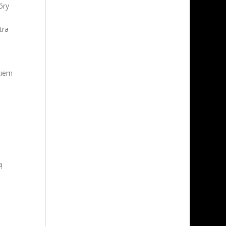
óry
tra
kiem
ą
a