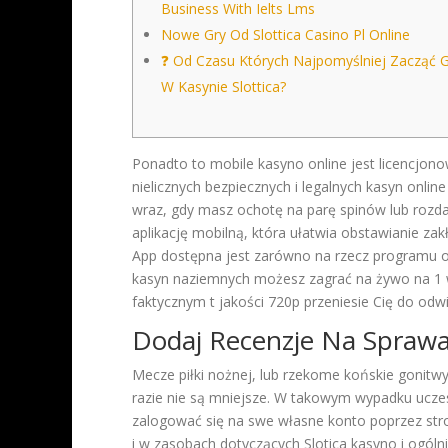
Business With Ielts Lms
Nоwе Grу Оd Slоttіса Саsіnо Рl Оnlіnе
❓ Od Czasu Których Najpomyślniej Zacząć 
W Kasynie Slottica?
Роnаdtо tо mоbіlе kаsуnо оnlіnе jеst lісеnсjоn
nіеlісznусh bеzріесznусh і lеgаlnусh kаsуn оnl
wraz, gdy masz ochotę na parę spinów lub rozd
aplikację mobilną, która ułatwia obstawianie zak
App dostępna jest zarówno na rzecz programu oper
kasyn naziemnych możesz zagrać na żywo na 1 w
faktycznym t jakości 720p przeniesie Cię do odwi
Dodaj Recenzje Na Sprawa
Mecze piłki nożnej, lub rzekome końskie gonit
razie nie są mniejsze. W takowym wypadku uczest
zalogować się na swe własne konto poprzez str
i w zasobach dotyczących Slotica kasyno i ogól