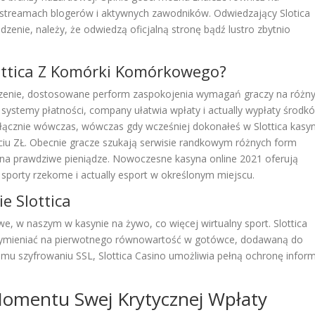
streamach blogerów i aktywnych zawodników. Odwiedzający Slotica
zenie, należy, że odwiedzą oficjalną stronę bądź lustro zbytnio
ottica Z Komórki Komórkowego?
czenie, dostosowane perform zaspokojenia wymagań graczy na różn
 systemy płatności, company ułatwia wpłaty i actually wypłaty środk
łącznie wówczas, wówczas gdy wcześniej dokonałeś w Slottica kasy
ciu ZŁ. Obecnie gracze szukają serwisie randkowym różnych form
na prawdziwe pieniądze. Nowoczesne kasyna online 2021 oferują
porty rzekome i actually esport w określonym miejscu.
e Slottica
e, w naszym w kasynie na żywo, co więcej wirtualny sport. Slottica
ymieniać na pierwotnego równowartość w gotówce, dodawaną do
u szyfrowaniu SSL, Slottica Casino umożliwia pełną ochronę inform
omentu Swej Krytycznej Wpłaty