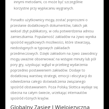
innymi metodami, co może być szczególnie
korzystne przy wypłacaniu wygranych.
Ponadto użytkownicy mogą zostać poproszeni o
przesłanie dodatkowych dokumentów, takich jak
weksel zbyt publikatory, w celu potwierdzenia adresu
zamieszkamia. Popularność zakładów na żywo wynika
spośród wyjątkowych możliwości, które stwarzają,
niedostępnych w typowych zakładach
przedmeczowych. Dzięki zakładom na żywo zawodnicy
mogą uważnie obserwować na wstępie minuty lub pół
pory gry, uzyskując wgląd w przebieg wydarzenia
poprzednio postawieniem zakładów. Dodaje to
dodatkową warstwę strategii, emocji i ekscytacji do
odwiedzenia całego doświadczenia związanego
spośród obstawianiem. Poza Polską Slottica wydaje się
obecna na całym świecie, urzekając internautów
spośród różnych krajów.
Globalny Zasięg I Wielojęzyczna