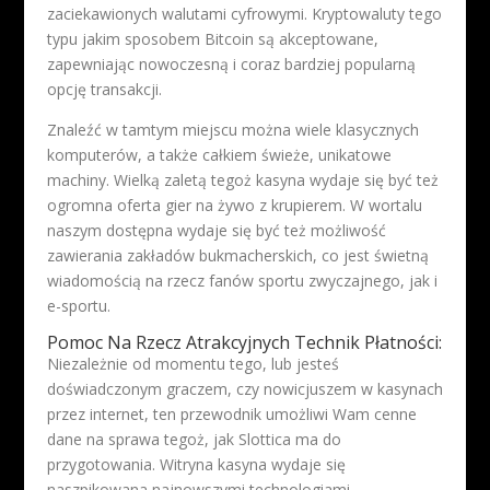
zaciekawionych walutami cyfrowymi. Kryptowaluty tego
typu jakim sposobem Bitcoin są akceptowane,
zapewniając nowoczesną i coraz bardziej popularną
opcję transakcji.
Znaleźć w tamtym miejscu można wiele klasycznych
komputerów, a także całkiem świeże, unikatowe
machiny. Wielką zaletą tegoż kasyna wydaje się być też
ogromna oferta gier na żywo z krupierem. W wortalu
naszym dostępna wydaje się być też możliwość
zawierania zakładów bukmacherskich, co jest świetną
wiadomością na rzecz fanów sportu zwyczajnego, jak i
e-sportu.
Pomoc Na Rzecz Atrakcyjnych Technik Płatności:
Niezależnie od momentu tego, lub jesteś
doświadczonym graczem, czy nowicjuszem w kasynach
przez internet, ten przewodnik umożliwi Wam cenne
dane na sprawa tegoż, jak Slottica ma do
przygotowania. Witryna kasyna wydaje się
naszpikowana najnowszymi technologiami