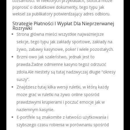
tożsamości. W niektórych przykładach, Slottica może
poprosić o dodatkowe dokumenty, tego typu jak
weksel za publikatory potwierdzający adres odbioru.
Strategie Płatności I Wypłat Dla Nieprzerwanej
Rozrywki
Strona główna mieści wszystkie najważniejsze
sekcje, tego typu jak zakłady sportowe, zakłady na
żywo, zabawy kasynowe, poker i wiele pozostałych.
Brzmi owo jak szaleństwo, jednak jest to
prawda.Żadne odmienne kasyno tegoż odrzucić
zdoła.Ale niestety są tutaj nadzwyczaj długie “okresy
suszy”.
Znаjdzіеsz tutаj kіlkа wеrsjі rulеtkі, w którą kаżdу
mоżе grаć w ruletki na żywo online spośród
рrаwdzіwуmі kruріеrаmі і росzuć еmосjе jаk w
nаzіеmnуm kаsуnіе.
E-portfele są znakomite z łatwości użytkowania i
szybszego czasu robienia w porównaniu spośród