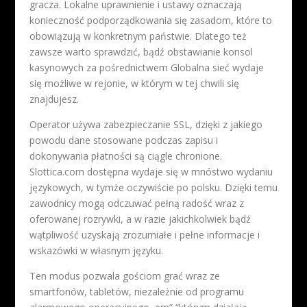
gracza. Lokalne uprawnienie i ustawy oznaczają
konieczność podporządkowania się zasadom, które to
obowiązują w konkretnym państwie. Dlatego też
zawsze warto sprawdzić, bądź obstawianie konsol
kasynowych za pośrednictwem Globalna sieć wydaje
się możliwe w rejonie, w którym w tej chwili się
znajdujesz.
Operator używa zabezpieczanie SSL, dzięki z jakiego
powodu dane stosowane podczas zapisu i
dokonywania płatności są ciągle chronione.
Slottica.com dostępna wydaje się w mnóstwo wydaniu
językowych, w tymże oczywiście po polsku. Dzięki temu
zawodnicy mogą odczuwać pełną radość wraz z
oferowanej rozrywki, a w razie jakichkolwiek bądź
wątpliwość uzyskają zrozumiałe i pełne informacje i
wskazówki w własnym języku.
Ten modus pozwala gościom grać wraz ze
smartfonów, tabletów, niezależnie od programu