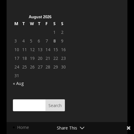
August 2026
M
T
W
T
F
S
S
1
2
3
4
5
6
7
8
9
10
11
12
13
14
15
16
17
18
19
20
21
22
23
24
25
26
27
28
29
30
31
« Aug
Home
Share This