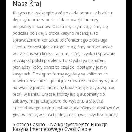
Nasz Kraj
Kasyno nie zaakceptować posiada bonusu z brakiem
depozytu oraz w postaci darmowej biura czy
bezpłatnych spinów. Ostatnim, czym zajęliśmy się
podczas polskiej Slottica kasyno recenzja, to
sprawdzeniem kontaktu telefonicznego z obsługą
klienta. Korzystając z niego, mogliśmy porozmawiać
wraz z naszym konsultantem, który szybko i sprawnie
rozwiązał polski problem. To szybki typ transferu
pieniędzy, który coraz to częściej dostępny jest w
kasynach. Dostępne formy wypłaty są zbliżone do
odwiedzenia ludzi – pieniądze również możemy wybrać
na własny portfel nierealny bądź kartę kredytową albo
profil w banku. Gracze, którzy lubią automaty do
zabawy, mają tutaj sporo do wyboru, a Slottica
internetowego casino jest bazą dla różnych dostawców
gier, w rzeczywistości jednych z największych w branży.
Slottica Casino – Najkorzystniejsze Funkcje
Kasyna Internetowego Gwoli Ciebie