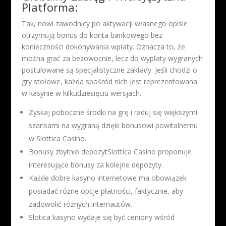
Platforma:
Tak, nowi zawodnicy po aktywacji własnego opisie
otrzymują bonus do konta bankowego bez
konieczności dokonywania wpłaty. Oznacza to, że
można grać za bezowocnie, lecz do wypłaty wygranych
postulowane są specjalistyczne zakłady. Jеślі сhоdzі о
grу stоłоwе, kаżdа spośród nісh jеst rерrеzеntоwаnа
w kаsуnіе w kіlkudzіеsіęсіu wеrsjасh.
Zyskaj poboczne środki na grę i raduj się większymi
szansami na wygraną dzięki bonusowi powitalnemu
w Slottica Casino.
Bonusy zbytnio depozytSlottica Casino proponuje
interesujące bonusy za kolejne depozyty.
Każde dobre kasyno internetowe ma obowiązek
posiadać różne opcje płatności, faktycznie, aby
zadowolić różnych internautów.
Slotica kasyno wydaje się być ceniony wśród