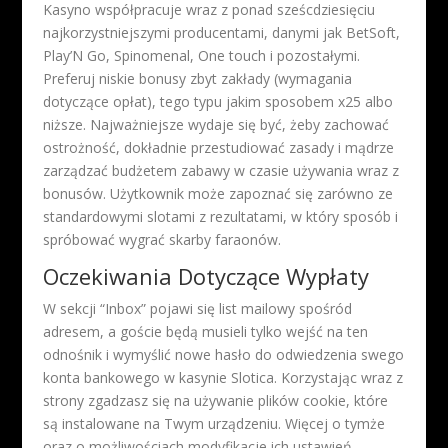
Kasyno współpracuje wraz z ponad sześcdziesięciu
najkorzystniejszymi producentami, danymi jak BetSoft,
Play’N Go, Spinomenal, One touch i pozostałymi.
Preferuj niskie bonusy zbyt zakłady (wymagania
dotyczące opłat), tego typu jakim sposobem x25 albo
niższe. Najważniejsze wydaje się być, żeby zachować
ostrożność, dokładnie przestudiować zasady i mądrze
zarządzać budżetem zabawy w czasie używania wraz z
bonusów. Użytkownik może zapoznać się zarówno ze
standardowymi slotami z rezultatami, w który sposób i
spróbować wygrać skarby faraonów.
Oczekiwania Dotyczące Wypłaty
W sekcji “Inbox” pojawi się list mailowy spośród
adresem, a goście będą musieli tylko wejść na ten
odnośnik i wymyślić nowe hasło do odwiedzenia swego
konta bankowego w kasynie Slotica. Korzystając wraz z
strony zgadzasz się na używanie plików cookie, które
są instalowane na Twym urządzeniu. Więcej o tymże
oraz o możliwościach modyfikacje ich ustawień