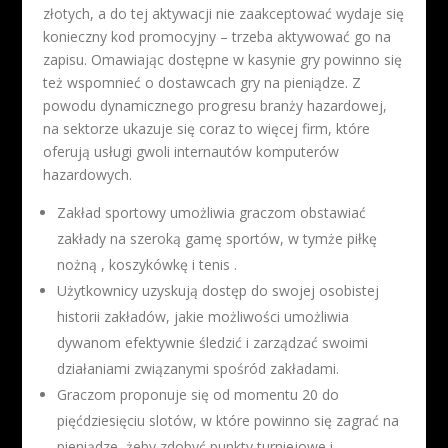
złotych, a do tej aktywacji nie zaakceptować wydaje się
konieczny kod promocyjny – trzeba aktywować go na
zapisu. Omawiając dostępne w kasynie gry powinno się
też wspomnieć o dostawcach gry na pieniądze. Z
powodu dynamicznego progresu branży hazardowej,
na sektorze ukazuje się coraz to więcej firm, które
oferują usługi gwoli internautów komputerów
hazardowych.
Zakład sportowy umożliwia graczom obstawiać
zakłady na szeroką gamę sportów, w tymże piłkę
nożną , koszykówkę i tenis .
Użytkownicy uzyskują dostęp do swojej osobistej
historii zakładów, jakie możliwości umożliwia
dywanom efektywnie śledzić i zarządzać swoimi
działaniami związanymi spośród zakładami.
Graczom proponuje się od momentu 20 do
pięćdziesięciu slotów, w które powinno się zagrać na
pieniądze, żeby zdobyć punkty turniejowe i