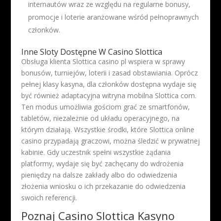
internautów wraz ze względu na regularne bonusy,
promocje i loterie aranżowane wśród pełnoprawnych
członków.
Inne Sloty Dostępne W Casino Slottica
Obsługa klienta Slottica casino pl wspiera w sprawy
bonusów, turniejów, loterii i zasad obstawiania. Oprócz
pełnej klasy kasyna, dla członków dostępna wydaje się
być również adaptacyjna witryna mobilna Slottica com.
Ten modus umożliwia gościom grać ze smartfonów,
tabletów, niezależnie od układu operacyjnego, na
którym działają. Wszystkie środki, które Slottica online
casino przypadają graczowi, można śledzić w prywatnej
kabinie. Gdy uczestnik spełni wszystkie żądania
platformy, wydaje się być zachęcany do wdrożenia
pieniędzy na dalsze zakłady albo do odwiedzenia
złożenia wniosku o ich przekazanie do odwiedzenia
swoich referencji.
Poznaj Casino Slottica Kasyno