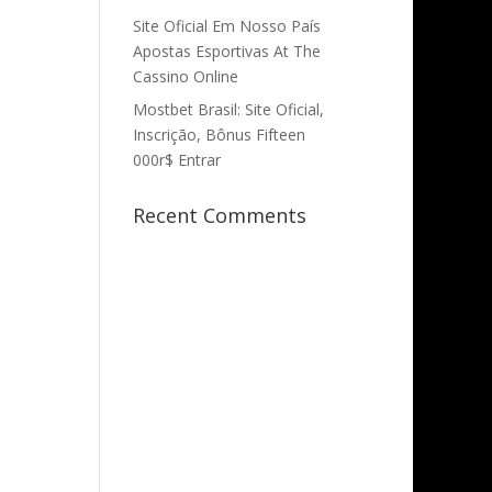
Site Oficial Em Nosso País
Apostas Esportivas At The
Cassino Online
Mostbet Brasil: Site Oficial,
Inscrição, Bônus Fifteen
000r$ Entrar
Recent Comments