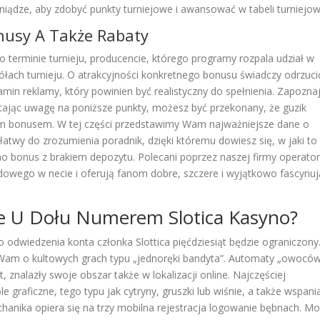
eniądze, aby zdobyć punkty turniejowe i awansować w tabeli turniejow
onusy A Także Rabaty
 terminie turnieju, producencie, którego programy rozpala udział w
zegółach turnieju. O atrakcyjności konkretnego bonusu świadczy odrzuci
amin reklamy, który powinien być realistyczny do spełnienia. Zapozna
cając uwagę na poniższe punkty, możesz być przekonany, że guzik
oim bonusem. W tej części przedstawimy Wam najważniejsze dane o
atwy do zrozumienia poradnik, dzięki któremu dowiesz się, w jaki to
o bonus z brakiem depozytu. Polecani poprzez naszej firmy operato
dowego w necie i oferują fanom dobre, szczere i wyjątkowo fascynu
e U Dołu Numerem Slotica Kasyno?
odwiedzenia konta członka Slottica pięćdziesiąt będzie ograniczony
am o kultowych grach typu „jednoręki bandyta”. Automaty „owocówk
 znalazły swoje obszar także w lokalizacji online. Najczęściej
 graficzne, tego typu jak cytryny, gruszki lub wiśnie, a także wspani
hanika opiera się na trzy mobilna rejestracja logowanie bębnach. M