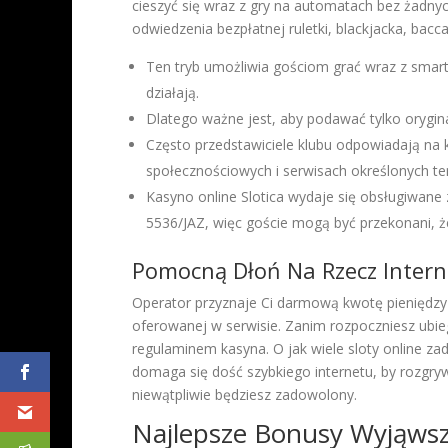
cieszyć się wraz z gry na automatach bez żadn
odwiedzenia bezpłatnej ruletki, blackjacka, bacca
Ten tryb umożliwia gościom grać wraz z smar
działają.
Dlatego ważne jest, aby podawać tylko oryginal
Często przedstawiciele klubu odpowiadają na 
społecznościowych i serwisach określonych te
Kasyno online Slotica wydaje się obsługiwan
5536/JAZ, więc goście mogą być przekonani, ż
Pomocną Dłoń Na Rzecz Intern
Operator przyznaje Ci darmową kwotę pieniędzy
oferowanej w serwisie. Zanim rozpoczniesz ubi
regulaminem kasyna. O jak wiele sloty online za
domaga się dość szybkiego internetu, by rozgrywk
niewątpliwie będziesz zadowolony.
Najlepsze Bonusy Wyjąws