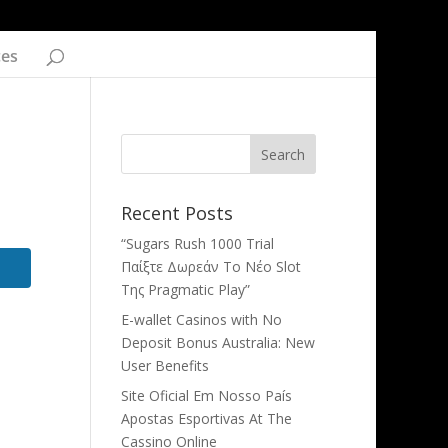
ces
Recent Posts
“Sugars Rush 1000 Trial
Παίξτε Δωρεάν Το Νέο Slot
Της Pragmatic Play”
E-wallet Casinos with No
Deposit Bonus Australia: New
User Benefits
Site Oficial Em Nosso País
Apostas Esportivas At The
Cassino Online