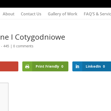
About
Contact Us
Gallery of Work
FAQ’S & Servi
nne I Cotygodniowe
 - 445
|
0 comments
Print Friendly
0
LinkedIn
0