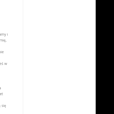
i
amy i
mię,
bie
teś w
a
et
 się