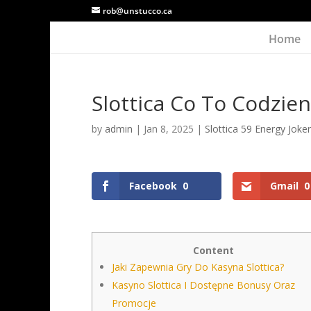
rob@unstucco.ca
Home
Slottica Co To Codzie
by
admin
|
Jan 8, 2025
|
Slottica 59 Energy Joker
Facebook
0
Gmail
0
Content
Jaki Zapewnia Gry Do Kasyna Slottica?
Kasyno Slottica I Dostępne Bonusy Oraz
Promocje