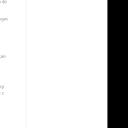
p do
órym
çao
cji
 z