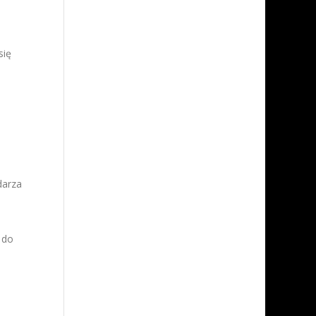
się
darza
 do