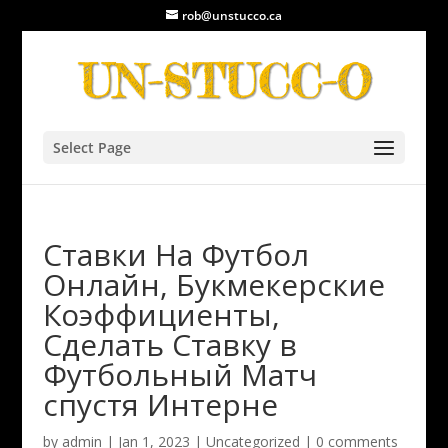
rob@unstucco.ca
Select Page
Ставки На Футбол
Онлайн, Букмекерские
Коэффициенты,
Сделать Ставку в
Футбольный Матч
спустя Интерне
by
admin
|
Jan 1, 2023
|
Uncategorized
|
0 comments