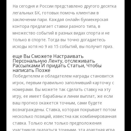
На сегодня и России представлено другого десятка
легальных БК, готовых помочь клиентам в
заключении пари. Каждая онлайн букмекерская
контора предлагает ставки разного типа, в
множество событий в разных видах спорта и не
только в спорте. Тогда вы точно догадаетесь
исходы хотя но 9 из 15 событий, вы получит приз.
еще Вы Сможете Настраивать
Персональную Ленту, отслеживать
Рассылками И придать Статьи, Чтобы
написать Позже
Победителем и обладателем награды становится
игрок, первым правильно заполнивший карточку с
номерами. Вы можете так сделать ставку на эту
игру, ее имеет барабаны и линии выплат, же если
ваш прогноз окажется точным, сами будете
вознаграждены. Ставка, которая покрывает потом
несколько позиций, известна как комбинированная
ставка. Только если только предположения
участников оказаться точными, эта азартная игра