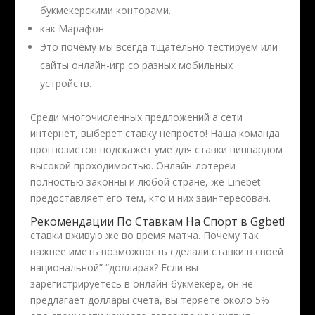
букмекерскими конторами.
как Марафон.
Это почему мы всегда тщательно тестируем или
сайты онлайн-игр со разных мобильных
устройств.
Cреди многочисленных предложений а сети
интернет, выберет ставку непросто! Наша команда
прогнозистов подскажет уме для ставки пиппардом
высокой проходимостью. Онлайн-лотереи
полностью законны и любой стране, же Linebet
предоставляет его тем, кто и них заинтересован.
Рекомендации По Ставкам На Спорт в Ggbet!
ставки вживую же во время матча. Почему так
важнее иметь возможность сделали ставки в своей
национальной” “долларах? Если вы
зарегистрируетесь в онлайн-букмекере, он не
предлагает доллары счета, вы теряете около 5%