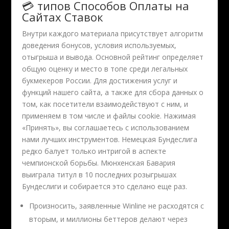
💳 типов Способов Оплаты на
Сайтах Ставок
Внутри каждого материала присутствует алгоритм
доведения бонусов, условия используемых,
отыгрыша и вывода. Основной рейтинг определяет
общую оценку и место в топе среди легальных
букмекеров России. Для достижения услуг и
функций нашего сайта, а также для сбора данных о
том, как посетители взаимодействуют с ним, и
применяем в том числе и файлы cookie. Нажимая
«Принять», вы соглашаетесь с использованием
нами лучших инструментов. Немецкая Бундеслига
редко балует только интригой в аспекте
чемпионской борьбы. Мюнхенская Бавария
выиграла титул в 10 последних розыгрышах
Бундеслиги и собирается это сделано еще раз.
Произносить, заявленные Winline не расходятся с
вторым, и миллионы беттеров делают через