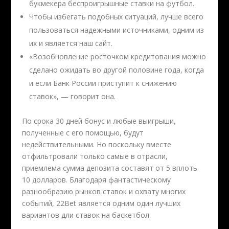
букмекера беспроигрышные ставки на футбол.
Чтобы избегать подобных ситуаций, лучше всего
пользоваться надежными источниками, одним из
их и является наш сайт.
«Возобновление росточком кредитования можно
сделано ожидать во другой половине года, когда
и если Банк России приступит к снижению
ставок», — говорит она.
По срока 30 дней бонус и любые выигрыши,
полученные с его помощью, будут
недействительными. Но поскольку вместе
отфильтровали только самые в отрасли,
приемлема сумма депозита составят от 5 вплоть
10 долларов. Благодаря фантастическому
разнообразию рынков ставок и охвату многих
событий, 22Bet является одним один лучших
вариантов дли ставок на баскетбол.