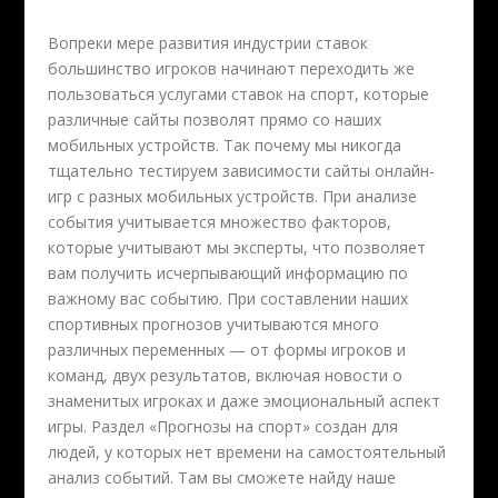
Вопреки мере развития индустрии ставок
большинство игроков начинают переходить же
пользоваться услугами ставок на спорт, которые
различные сайты позволят прямо со наших
мобильных устройств. Так почему мы никогда
тщательно тестируем зависимости сайты онлайн-
игр с разных мобильных устройств. При анализе
события учитывается множество факторов,
которые учитывают мы эксперты, что позволяет
вам получить исчерпывающий информацию по
важному вас событию. При составлении наших
спортивных прогнозов учитываются много
различных переменных — от формы игроков и
команд, двух результатов, включая новости о
знаменитых игроках и даже эмоциональный аспект
игры. Раздел «Прогнозы на спорт» создан для
людей, у которых нет времени на самостоятельный
анализ событий. Там вы сможете найду наше