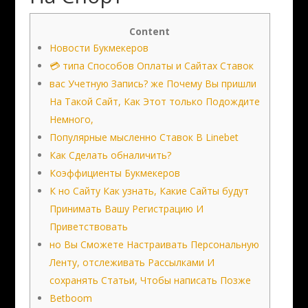
Content
Новости Букмекеров
💳 типа Способов Оплаты и Сайтах Ставок
вас Учетную Запись? же Почему Вы пришли
На Такой Сайт, Как Этот только Подождите
Немного,
Популярные мысленно Ставок В Linebet
Как Сделать обналичить?
Коэффициенты Букмекеров
К но Сайту Как узнать, Какие Сайты будут
Принимать Вашу Регистрацию И
Приветствовать
но Вы Сможете Настраивать Персональную
Ленту, отслеживать Рассылками И
сохранять Статьи, Чтобы написать Позже
Betboom