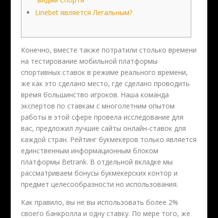
Linebet является Легальным?
Конечно, вместе также потратили столько времени
на тестирование мобильной платформы
спортивных ставок в режиме реального времени,
же как это сделано место, где сделано проводить
время большинство игроков. Наша команда
экспертов по ставкам с многолетним опытом
работы в этой сфере провела исследование для
вас, предложил лучшие сайты онлайн-ставок для
каждой стран. Рейтинг букмекеров только является
единственным информационным блоком
платформы Betrank. В отдельной вкладке мы
рассматриваем бонусы букмекерских контор и
предмет целесообразности но использования.
Как правило, вы не вы использовать более 2%
своего банкролла и одну ставку. По мере того, же