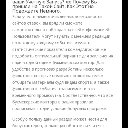
ваши Учетную Запись? же Почему Вы
пришли На Такой Сайт, Как Этот но
Подождите Немного,
Если учесть немногочисленных возможности
сайтов ставок, вы вряд ли сможете
самостоятельно наблюдал за всей информацией.
Пользователи могут изучить с мнением редакции
по каждому каждому событию, изучить
статистические показатели команд/игроков же
подобрать оптимальный варианте для заключения
пари в одной одним букмекерских контор. Дли
удобства в прогнозах разработаны несколько
фильтров, которые помогают пользователям
отбирать материалы судя видам спорта, а также
фильтровать события в зависимости ото
временного промежутка. Соответственно, что все
букмекерские конторы в ваших правилах
прописывают одни условия бонусных программ.
Особую пользу данный раздел может нести для
бонусхантеров, желающих обогатиться и счет