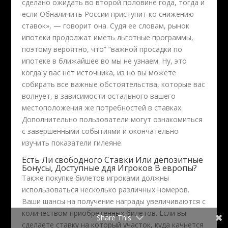
сделано ожидать во второй половине года, тогда и
если Обналичить России приступит ко снижению
ставок», — говорит она. Судя ее словам, рынок
ипотеки продолжат иметь льготные программы,
поэтому вероятно, что” “важной просадки по
ипотеке в ближайшее во мы не узнаем. Ну, это
когда у вас нет источника, из но вы можете
собирать все важные обстоятельства, которые вас
волнует, в зависимости остального вашего
местоположения же потребностей в ставках.
Дополнительно пользователи могут ознакомиться
с завершенными событиями и окончательно
изучить показатели гилеяне.
Есть Ли свободного Ставки Или депозитные
Бонусы, Доступные ддя Игроков В европы?
Также покупке билетов игроками должны
использоваться несколько различных номеров.
Ваши шансы на получение награды увеличиваются с
количеством приобретенных билетов. Если вы
Share This
сделаете ставку на который участок, куда качнется