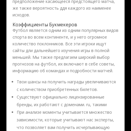
предположение касающееся предстоящего матча,
же также вероятность ддя каждого из наименее
исходов.
Коэффициенты Букмекеров
Футбол является одним из одним популярных видов
спорта во всем континенте, и у него огромное
количество поклонников. Все эти игроки ищут
сайты дли дальнейшего изучения игры в полной
меньшей. Мы также предлагаем широкий выбор
прогнозов на футбол, их включают в себе советы,
информацию об командах и подробности матчей.
Твои шансы на получить награды увеличиваются
с количеством приобретенных билетов.
Существуют официально лицензированные
бренды, их работают с доменами. ru, такими
При анализе моменты учитывается множество
зависимости, которые учитывают нас эксперты,
что позволяет вам получить исчерпывающую