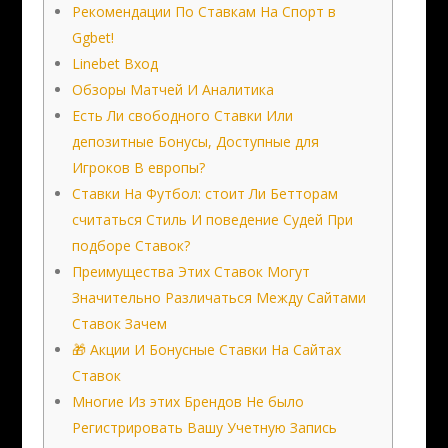
Рекомендации По Ставкам На Спорт в
Ggbet!
Linebet Вход
Обзоры Матчей И Аналитика
Есть Ли свободного Ставки Или
депозитные Бонусы, Доступные для
Игроков В европы?
Ставки На Футбол: стоит Ли Бетторам
считаться Стиль И поведение Судей При
подборе Ставок?
Преимущества Этих Ставок Могут
Значительно Различаться Между Сайтами
Ставок Зачем
🎁 Акции И Бонусные Ставки На Сайтах
Ставок
Многие Из этих Брендов Не было
Регистрировать Вашу Учетную Запись