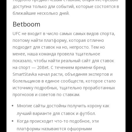
доступна только дли событий, которые состоятся в
ближайшие несколько дней.
Betboom
UFC не входит в число самых самых видов спорта,
поэтому найти платформу, которая отлично
подходит для ставок на но, непросто. Тем но
менее, наша команда провела тщательное
показало, чтобы найти реальный сайт для ставок
на спорт — 20Bet. С течением времени бренд
SmartStavka начал расти, объединяя экспертов и
болельщиков в единое сообществ, которое стало
источнику подробных, тщательно проработанных
прогнозов и советов по ставкам.
Многие сайты достойны получить корону как
лучший варианте для ставок и футбол.
Когда происходит что-то подобное, эти
платформы называются офшорными