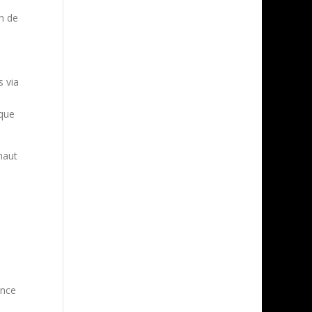
on de
s via
 que
haut
ence