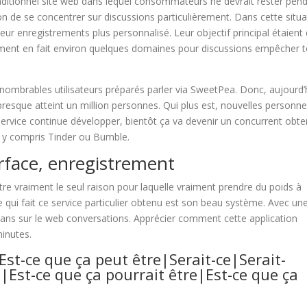
ditionnel site web dans lequel consommateurs ne devrait rester pen
sion de se concentrer sur discussions particulièrement. Dans cette situa
leur enregistrements plus personnalisé. Leur objectif principal étaient
mment en fait environ quelques domaines pour discussions empêcher t
nombrables utilisateurs préparés parler via SweetPea. Donc, aujourd’h
resque atteint un million personnes. Qui plus est, nouvelles personn
i service continue développer, bientôt ça va devenir un concurrent obte
s, y compris Tinder ou Bumble.
erface, enregistrement
être vraiment le seul raison pour laquelle vraiment prendre du poids à
e qui fait ce service particulier obtenu est son beau système. Avec un
ans sur le web conversations. Apprécier comment cette application
inutes.
Est-ce que ça peut être|Serait-ce|Serait-
e|Est-ce que ça pourrait être|Est-ce que ça