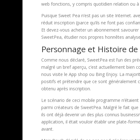
web fonctions, y compris quotidien relation ou à
Puisque Sweet Pea n’est pas un site Internet. ave
réduit inscription {parce qu’ils ne font pas confi
Et devez-vous acheter un abonnement savourer in
SweetPea, étudier nos propres honnêtes analyse
Personnage et Histoire d
Comme nous déclaré, SweetPea est l’un des préc
malgré un bref aperçu, c’est actuellement bien c
nous visite le App shop ou Bing Enjoy. La majorit
positifs et prétendre que ce sont généralement con
obtenu après inscription.
Le scénario de ceci mobile programme n’étaient d
parmi créateurs de SweetPea. Malgré le fait que c
ils ont déjà devenir un des plus connus business
application, il était vouloir établir une plate-form
avant.