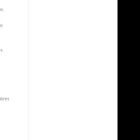
us.
el
os
mbres