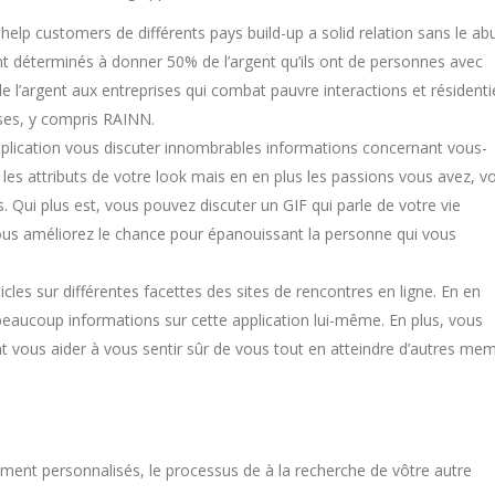
t help customers de différents pays build-up a solid relation sans le ab
nt déterminés à donner 50% de l’argent qu’ils ont de personnes avec
 l’argent aux entreprises qui combat pauvre interactions et résidenti
rises, y compris RAINN.
pplication vous discuter innombrables informations concernant vous-
s attributs de votre look mais en en plus les passions vous avez, v
 Qui plus est, vous pouvez discuter un GIF qui parle de votre vie
ous améliorez le chance pour épanouissant la personne qui vous
les sur différentes facettes des sites de rencontres en ligne. En en
beaucoup informations sur cette application lui-même. En plus, vous
 vous aider à vous sentir sûr de vous tout en atteindre d’autres me
ment personnalisés, le processus de à la recherche de vôtre autre