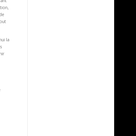
dant
tion,
 de
out
ui la
es
nir
e