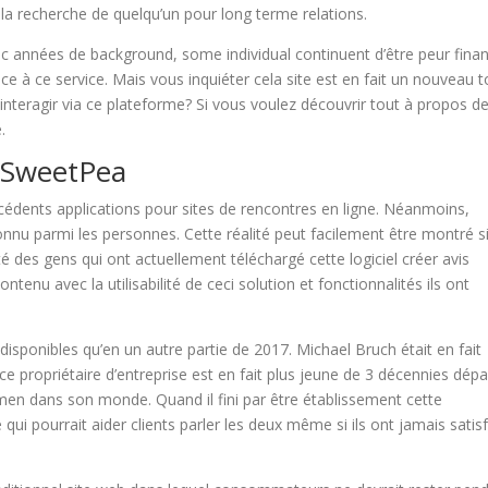
 la recherche de quelqu’un pour long terme relations.
c années de background, ​​some individual continuent d’être peur fina
ance à ce service. Mais vous inquiéter cela site est en fait un nouveau t
teragir via ce plateforme? Si vous voulez découvrir tout à propos d
.
e SweetPea
édents applications pour sites de rencontres en ligne. Néanmoins,
onnu parmi les personnes. Cette réalité peut facilement être montré s
é des gens qui ont actuellement téléchargé cette logiciel créer avis
tenu avec la utilisabilité de ceci solution et fonctionnalités ils ont
isponibles qu’en un autre partie de 2017. Michael Bruch était en fait
e propriétaire d’entreprise est en fait plus jeune de 3 décennies dép
men dans son monde. Quand il fini par être établissement cette
e qui pourrait aider clients parler les deux même si ils ont jamais satisf