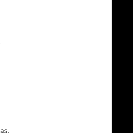
r
cas,