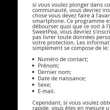
si vous voulez plonger dans c
communauté, vous devriez insc
chose vous devez faire à l’avan
smartphone. Ce programme est 
débourser quoi que ce soit à l’
SweetPea, vous devriez s’inscr
pas livrer toute données perso
votre protection. Les informa
simplement se compose de le:
Numéro de contact;
Prénom;
Dernier nom;
Date de naissance;
Sexe;
E-mail.
Cependant, si vous voulez obt
rapide, vous êtes en mesure ut