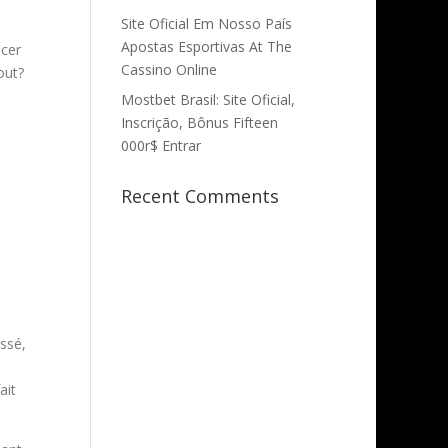
Site Oficial Em Nosso País
Apostas Esportivas At The
ncer
Cassino Online
out?
e
Mostbet Brasil: Site Oficial,
Inscrição, Bônus Fifteen
000r$ Entrar
Recent Comments
i
assé,
ait