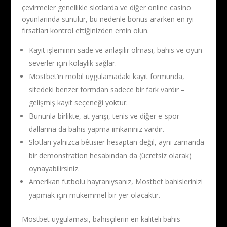
çevirmeler genellikle slotlarda ve diğer online casino
oyunlarında sunulur, bu nedenle bonus ararken en iyi
fırsatları kontrol ettiğinizden emin olun.
Kayıt işleminin sade ve anlaşılır olması, bahis ve oyun
severler için kolaylık sağlar.
Mostbet’in mobil uygulamadaki kayıt formunda,
sitedeki benzer formdan sadece bir fark vardır –
gelişmiş kayıt seçeneği yoktur.
Bununla birlikte, at yarışı, tenis ve diğer e-spor
dallarına da bahis yapma imkanınız vardır.
Slotları yalnızca bêtisier hesaptan değil, aynı zamanda
bir demonstration hesabından da (ücretsiz olarak)
oynayabilirsiniz.
Amerikan futbolu hayranıysanız, Mostbet bahislerinizi
yapmak için mükemmel bir yer olacaktır.
Mostbet uygulaması, bahisçilerin en kaliteli bahis