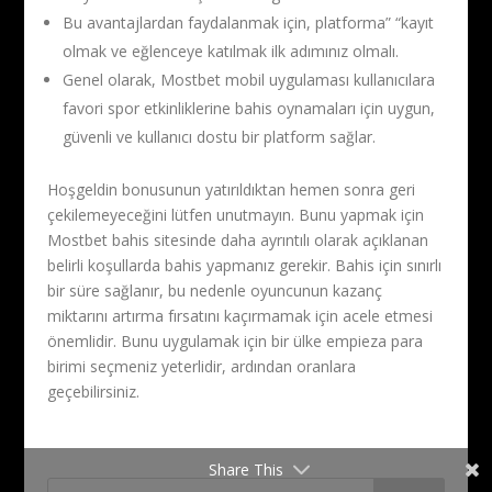
Bu avantajlardan faydalanmak için, platforma” “kayıt
olmak ve eğlenceye katılmak ilk adımınız olmalı.
Genel olarak, Mostbet mobil uygulaması kullanıcılara
favori spor etkinliklerine bahis oynamaları için uygun,
güvenli ve kullanıcı dostu bir platform sağlar.
Hoşgeldin bonusunun yatırıldıktan hemen sonra geri
çekilemeyeceğini lütfen unutmayın. Bunu yapmak için
Mostbet bahis sitesinde daha ayrıntılı olarak açıklanan
belirli koşullarda bahis yapmanız gerekir. Bahis için sınırlı
bir süre sağlanır, bu nedenle oyuncunun kazanç
miktarını artırma fırsatını kaçırmamak için acele etmesi
önemlidir. Bunu uygulamak için bir ülke empieza para
birimi seçmeniz yeterlidir, ardından oranlara
geçebilirsiniz.
Share This