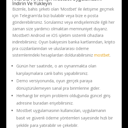
İndirin Ve Yükleyin
Bizimle, bahis şirketi olan ‘Mostbet’ ile iletişime geçmek
için Telegram’da bizi bulabilir veya bize e-posta
gönderebilirsiniz. Sorularınız veya endişelerinizle ilgili her
zaman size yardımcı olmaktan memnuniyet duyarız.
Mostbet’i Android ve iOS işletim sistemli cihazlara
indirebilirsiniz. Oyun bakiyesini banka kartlarından, kripto
pra cüzdanlarından ve uluslararası ödeme
sistemlerindeki hesaplardan doldurabilirsiniz
mostbet
.
Günün her saatinde, o an oynanmakta olan
karşılaşmalara canlı bahis yapabilirsiniz.
Demo versiyonunda, oyun gerçek paraya
dönüştürülemeyen sanal pra birimlerine gider.
Herhangi bir erişim problemi olduğunda güncel giriş
adresine buradan erişebilirsiniz.
Mostbet uygulamasının kullanıcıları, uygulamanın
basit ve güvenli ödeme yöntemleri sayesinde hızlı bir
şekilde para yatırabilir ve çekebilir.