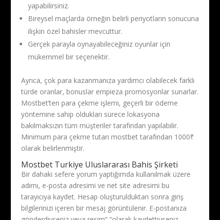
yapabilirsiniz.
Bireysel maçlarda örneğin belirli periyotların sonucuna
ilişkin özel bahisler mevcuttur.
Gerçek parayla oynayabileceğiniz oyunlar için
mükemmel bir seçenektir.
Ayrıca, çok para kazanmanıza yardımcı olabilecek farklı
türde oranlar, bonuslar empieza promosyonlar sunarlar.
Mostbet‘ten para çekme işlemi, geçerli bir ödeme
yöntemine sahip oldukları sürece lokasyona
bakılmaksızın tüm müşteriler tarafından yapılabilir.
Minimum para çekme tutarı mostbet tarafından 1000₹
olarak belirlenmiştir.
Mostbet Turkiye Uluslararası Bahis Şirketi
Bir dahaki sefere yorum yaptığımda kullanılmak üzere
adımı, e-posta adresimi ve net site adresimi bu
tarayıcıya kaydet. Hesap oluşturulduktan sonra giriş
bilgilerinizi içeren bir mesaj görüntülenir. E-postanıza
gönderdiyseniz veya resim” “olarak kaydettiyseniz,