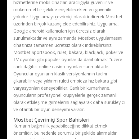
hizmetlerine mobil cihazları aracılığıyla güvenilir ve
mükemmel bir şekilde erişebilecekleri en güvenilir
yoludur. Uygulamayı çevrimiçi olarak indirerek Mostbet
üzerinden birçok kazanç elde edebilirsiniz. Uygulama,
Google android kullanıcıları için ücretsiz olarak
sunulmaktadır ve aynı zamanda Mostbet uygulamasını
cihazınıza tamamen ücretsiz olarak indirebilirsiniz.
Mostbet Sportsbook, rulet, bakara, blackjack, poker ve
TV oyunları gibi popüler oyunlar da dahil olmak” “üzere
canlı dağıtıcı online casino oyunları sunmaktadır.
Oyuncular oyunların klasik versiyonlarının tadını
çıkarabilir veya yıldırım ruleti empieza hız bakara gibi
varyasyonları deneyebilirler. Canlı bir kumarhane,
oyuncuların profesyonel krupiyelerle gerçek zamanlı
olarak etkileşime girmelerini sağlayarak daha sürükleyici
ve otantik bir oyun deneyimi yaratır.
Mostbet Çevrimiçi Spor Bahisleri
Kumarın bağımlılık yapabileceğine dikkat etmek
önemlidir, bu nedenle sorumlu bir şekilde alınmalıdır.