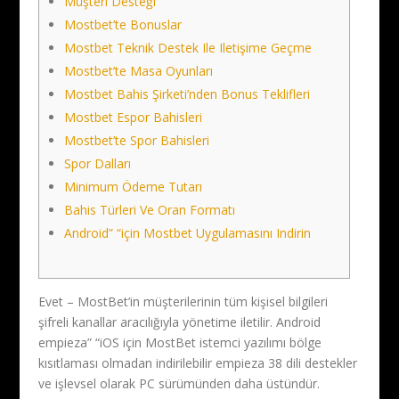
Müşteri Desteği
Mostbet’te Bonuslar
Mostbet Teknik Destek Ile Iletişime Geçme
Mostbet’te Masa Oyunları
Mostbet Bahis Şirketi’nden Bonus Teklifleri
Mostbet Espor Bahisleri
Mostbet’te Spor Bahisleri
Spor Dalları
Minimum Ödeme Tutarı
Bahis Türleri Ve Oran Formatı
Android” “için Mostbet Uygulamasını Indirin
Evet – MostBet’in müşterilerinin tüm kişisel bilgileri
şifreli kanallar aracılığıyla yönetime iletilir. Android
empieza” “iOS için MostBet istemci yazılımı bölge
kısıtlaması olmadan indirilebilir empieza 38 dili destekler
ve işlevsel olarak PC sürümünden daha üstündür.