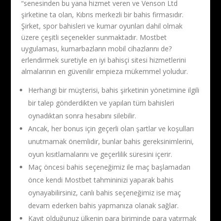
“senesinden bu yana hizmet veren ve Venson Ltd
şirketine ta olan, Kıbrıs merkezli bir bahis firmasıdır.
Şirket, spor bahisleri ve kumar oyunları dahil olmak
üzere çeşitli seçenekler sunmaktadır. Mostbet
uygulaması, kumarbazların mobil cihazlarını de?
erlendirmek suretiyle en iyi bahisçi sitesi hizmetlerini
almalarının en güvenilir empieza mükemmel yoludur.
Herhangi bir müşterisi, bahis şirketinin yönetimine ilgili
bir talep gönderdikten ve yapılan tüm bahisleri
oynadıktan sonra hesabını silebilir.
Ancak, her bonus için geçerli olan şartlar ve koşulları
unutmamak önemlidir, bunlar bahis gereksinimlerini,
oyun kısıtlamalarını ve geçerlilik süresini içerir.
Maç öncesi bahis seçeneğimiz ile maç başlamadan
önce kendi Mostbet tahmininizi yaparak bahis
oynayabilirsiniz, canlı bahis seçeneğimiz ise maç
devam ederken bahis yapmanıza olanak sağlar.
Kayıt olduğunuz ülkenin para biriminde para yatırmak