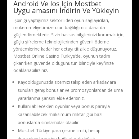
Android Ve Ios Için Mostbet
Uygulamasını İndirin Ve Yükleyin
İşbirliği yaptığımız sektör lideri oyun sağlayıcıları,
mükemmeliyetimize olan bağlılığımızı daha da
güçlendirmektedir. Sizin hassas bilgilerinizi korumak için,
güçlü şifreleme teknolojilerinden güvenli ödeme
yöntemlerine kadar her detayı titizlikle düşünüyoruz.
Mostbet Online Casino Türkiye’de, oyunun tadını
çıkarırken güvende olduğunuzun bilinciyle keyfinize
odaklanabilirsiniz.
Kaydolduğunuzda sitemizi takip eden arkada?lara
sunulan geniş bonuslar ve promosyonlardan de uma
yararlanma şansını elde edersiniz.
Kullanılabilecekleri oyunlar veya bonus parayla
kazanılabilecek maksimum miktar gibi bazı
bonuslarda sınırlamalar olabilir.
Mostbet Türkiye para çekme limiti, hesap
derecelendirmesine bağlı olarak değişir.