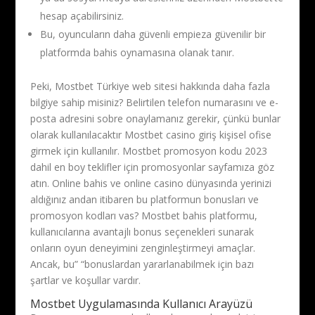
hesap açabilirsiniz.
Bu, oyuncuların daha güvenli empieza güvenilir bir
platformda bahis oynamasına olanak tanır.
Peki, Mostbet Türkiye web sitesi hakkında daha fazla
bilgiye sahip misiniz? Belirtilen telefon numarasını ve e-
posta adresini sobre onaylamanız gerekir, çünkü bunlar
olarak kullanılacaktır Mostbet casino giriş kişisel ofise
girmek için kullanılır. Mostbet promosyon kodu 2023
dahil en boy teklifler için promosyonlar sayfamıza göz
atın. Online bahis ve online casino dünyasında yerinizi
aldığınız andan itibaren bu platformun bonusları ve
promosyon kodları vas? Mostbet bahis platformu,
kullanıcılarına avantajlı bonus seçenekleri sunarak
onların oyun deneyimini zenginleştirmeyi amaçlar.
Ancak, bu” “bonuslardan yararlanabilmek için bazı
şartlar ve koşullar vardır.
Mostbet Uygulamasında Kullanıcı Arayüzü