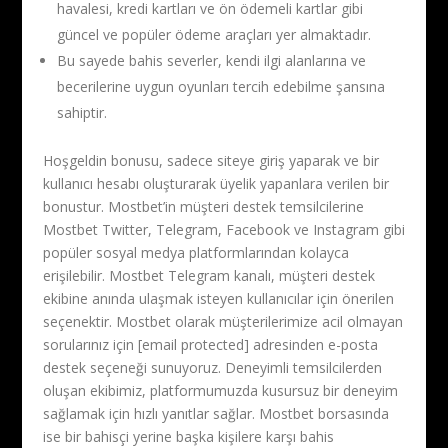
havalesi, kredi kartları ve ön ödemeli kartlar gibi
güncel ve popüler ödeme araçları yer almaktadır.
Bu sayede bahis severler, kendi ilgi alanlarına ve
becerilerine uygun oyunları tercih edebilme şansına
sahiptir.
Hoşgeldin bonusu, sadece siteye giriş yaparak ve bir
kullanıcı hesabı oluşturarak üyelik yapanlara verilen bir
bonustur. Mostbet’in müşteri destek temsilcilerine
Mostbet Twitter, Telegram, Facebook ve Instagram gibi
popüler sosyal medya platformlarından kolayca
erişilebilir. Mostbet Telegram kanalı, müşteri destek
ekibine anında ulaşmak isteyen kullanıcılar için önerilen
seçenektir. Mostbet olarak müşterilerimize acil olmayan
sorularınız için [email protected] adresinden e-posta
destek seçeneği sunuyoruz. Deneyimli temsilcilerden
oluşan ekibimiz, platformumuzda kusursuz bir deneyim
sağlamak için hızlı yanıtlar sağlar. Mostbet borsasında
ise bir bahisçi yerine başka kişilere karşı bahis