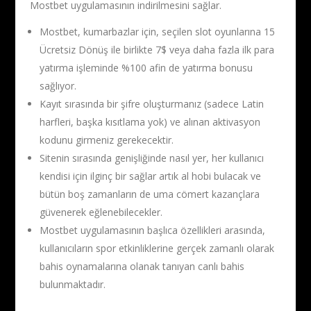
Mostbet uygulamasının indirilmesini sağlar.
Mostbet, kumarbazlar için, seçilen slot oyunlarına 15
Ücretsiz Dönüş ile birlikte 7$ veya daha fazla ilk para
yatırma işleminde %100 afin de yatırma bonusu
sağlıyor.
Kayıt sırasında bir şifre oluşturmanız (sadece Latin
harfleri, başka kısıtlama yok) ve alınan aktivasyon
kodunu girmeniz gerekecektir.
Sitenin sırasında genişliğinde nasıl yer, her kullanıcı
kendisi için ilginç bir sağlar artık al hobi bulacak ve
bütün boş zamanların de uma cömert kazançlara
güvenerek eğlenebilecekler.
Mostbet uygulamasının başlıca özellikleri arasında,
kullanıcıların spor etkinliklerine gerçek zamanlı olarak
bahis oynamalarına olanak tanıyan canlı bahis
bulunmaktadır.