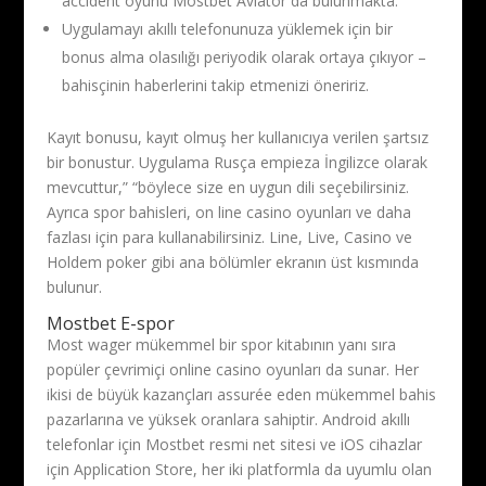
accident oyunu Mostbet Aviator da bulunmakta.
Uygulamayı akıllı telefonunuza yüklemek için bir
bonus alma olasılığı periyodik olarak ortaya çıkıyor –
bahisçinin haberlerini takip etmenizi öneririz.
Kayıt bonusu, kayıt olmuş her kullanıcıya verilen şartsız
bir bonustur. Uygulama Rusça empieza İngilizce olarak
mevcuttur,” “böylece size en uygun dili seçebilirsiniz.
Ayrıca spor bahisleri, on line casino oyunları ve daha
fazlası için para kullanabilirsiniz. Line, Live, Casino ve
Holdem poker gibi ana bölümler ekranın üst kısmında
bulunur.
Mostbet E-spor
Most wager mükemmel bir spor kitabının yanı sıra
popüler çevrimiçi online casino oyunları da sunar. Her
ikisi de büyük kazançları assurée eden mükemmel bahis
pazarlarına ve yüksek oranlara sahiptir. Android akıllı
telefonlar için Mostbet resmi net sitesi ve iOS cihazlar
için Application Store, her iki platformla da uyumlu olan