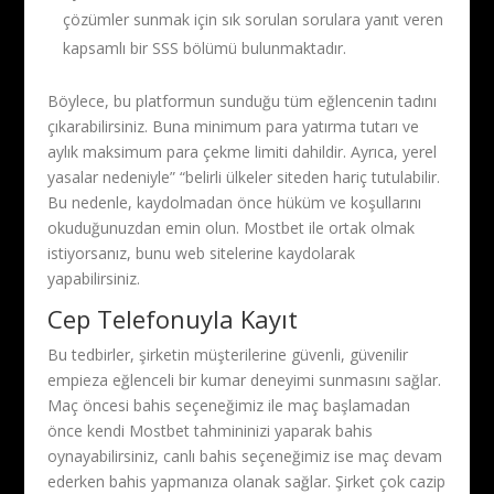
çözümler sunmak için sık sorulan sorulara yanıt veren
kapsamlı bir SSS bölümü bulunmaktadır.
Böylece, bu platformun sunduğu tüm eğlencenin tadını
çıkarabilirsiniz. Buna minimum para yatırma tutarı ve
aylık maksimum para çekme limiti dahildir. Ayrıca, yerel
yasalar nedeniyle” “belirli ülkeler siteden hariç tutulabilir.
Bu nedenle, kaydolmadan önce hüküm ve koşullarını
okuduğunuzdan emin olun. Mostbet ile ortak olmak
istiyorsanız, bunu web sitelerine kaydolarak
yapabilirsiniz.
Cep Telefonuyla Kayıt
Bu tedbirler, şirketin müşterilerine güvenli, güvenilir
empieza eğlenceli bir kumar deneyimi sunmasını sağlar.
Maç öncesi bahis seçeneğimiz ile maç başlamadan
önce kendi Mostbet tahmininizi yaparak bahis
oynayabilirsiniz, canlı bahis seçeneğimiz ise maç devam
ederken bahis yapmanıza olanak sağlar. Şirket çok cazip