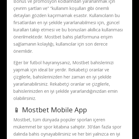
Bonus ve promosyon kodlarından yararlanmak için
çevrim şartları ve” “kullanım koşulları gibi önemli
detayları gözden kaçırmamak esastır. Kullanıcıların bu
fırsatlardan en iyi şekilde yararlanabilmesi için, güncel
kuralları takip etmesi ve bu bonusları akıllıca kullanması
önerilmektedir. Mostbet bahis platformuna erişim
sağlamanın kolaylığı, kullanıcılar için son derece
önemlidir.
Eğer bir futbol hayranıysanız, Mostbet bahislerinizi
yapmak için ideal bir yerdir. Rekabetçi oranlar ve
çizgilerle, bahislerinizden her zaman en iyi şekilde
yararlanabilirsiniz. Rekabetçi oranlar ve çizgilerle,
bahislerinizden en iyi şekilde yararlandığınızdan emin
olabilirsiniz.
📱 Mostbet Mobile App
Mostbet, tüm dünyada popüler sporları içeren
mükemmel bir spor kitabına sahiptir. 30’dan fazla spor
dalında bahis oynayabilirsiniz ve her biri yalnızca en iyi