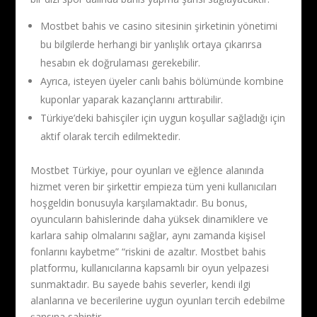
Mostbet bahis ve casino sitesinin şirketinin yönetimi
bu bilgilerde herhangi bir yanlışlık ortaya çıkarırsa
hesabın ek doğrulaması gerekebilir.
Ayrıca, isteyen üyeler canlı bahis bölümünde kombine
kuponlar yaparak kazançlarını arttırabilir.
Türkiye’deki bahisçiler için uygun koşullar sağladığı için
aktif olarak tercih edilmektedir.
Mostbet Türkiye, pour oyunları ve eğlence alanında
hizmet veren bir şirkettir empieza tüm yeni kullanıcıları
hoşgeldin bonusuyla karşılamaktadır. Bu bonus,
oyuncuların bahislerinde daha yüksek dinamiklere ve
karlara sahip olmalarını sağlar, aynı zamanda kişisel
fonlarını kaybetme” “riskini de azaltır. Mostbet bahis
platformu, kullanıcılarına kapsamlı bir oyun yelpazesi
sunmaktadır. Bu sayede bahis severler, kendi ilgi
alanlarına ve becerilerine uygun oyunları tercih edebilme
şansına sahiptir.