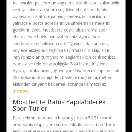
Kullanıcılar, platformun kapsamlı özellik setini kullanabilir
ve kayıt olduktan sonra seçtikleri etkinliklere bahis
oynayabilir. Platformun giriş sayfası, kullanıcıların
yalnızca e-posta adreslerini ve şifrelerini vermelerini
gerektirir. Evet, Mostbet’te çeşitli uluslararası spor
etkinliklerine bahis oynayabilirsiniz. Ayrıca, belirli
sporların ve etkinliklerin canlı” “yayınını da sunarlar,
böylece aksiyonun hiçbirini kaçırmazsınız. Ekip, size
ihtiyacınız olan tüm yardımı sağlamak için canlı sohbet,
e-posta ve telefon aracılığıyla 7/24 hizmetinizdedir.
Ayrıca, sorularınızın çoğunu yanıtlayabilecek kapsamlı bir
SSS bölümüne sahiptirler, böylece müşteri hizmetleri
ekibinden bir yanıt beklemek zorunda kalmazsınız
mostbet
.
Mostbet’te Bahis Yapılabilecek
Spor Türleri
Para çekme tutarlarının başlangıç tutarı 50 TL olarak
belirlenmiş olup, işlem süresi anlık ile maksimum forty
eight saat arasında değişmektedir. Mostbet platformu