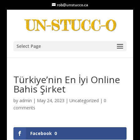
rob@unstucco.ca
Select Page
Türkiye’nin En İyi Online
Bahis Şirket
by
admin
|
May 24, 2023
|
Uncategorized
|
0
comments
Facebook
0