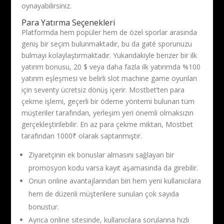
oynayabilirsiniz.
Para Yatırma Seçenekleri
Platformda hem popüler hem de özel sporlar arasında
geniş bir seçim bulunmaktadır, bu da gaté sporunuzu
bulmayı kolaylaştırmaktadır. Yukarıdakiyle benzer bir ilk
yatırım bonusu, 20 $ veya daha fazla ilk yatırımda %100
yatırım eşleşmesi ve belirli slot machine game oyunları
için seventy ücretsiz dönüş içerir. Mostbet’ten para
çekme işlemi, geçerli bir ödeme yöntemi bulunan tüm
müşteriler tarafından, yerleşim yeri önemli olmaksızın
gerçekleştirilebilir. En az para çekme miktarı, Mostbet
tarafından 1000₹ olarak saptanmıştır.
Ziyaretçinin ek bonuslar almasını sağlayan bir
promosyon kodu varsa kayıt aşamasında da girebilir.
Onun online avantajlarından biri hem yeni kullanıcılara
hem de düzenli müşterilere sunulan çok sayıda
bonustur.
Ayrıca online sitesinde, kullanıcılara sorularına hızlı