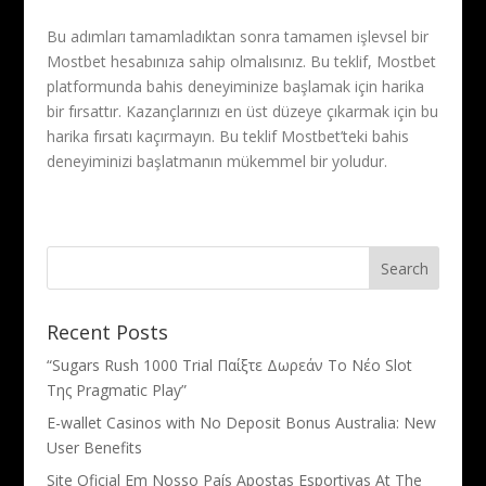
Bu adımları tamamladıktan sonra tamamen işlevsel bir
Mostbet hesabınıza sahip olmalısınız. Bu teklif, Mostbet
platformunda bahis deneyiminize başlamak için harika
bir fırsattır. Kazançlarınızı en üst düzeye çıkarmak için bu
harika fırsatı kaçırmayın. Bu teklif Mostbet’teki bahis
deneyiminizi başlatmanın mükemmel bir yoludur.
Recent Posts
“Sugars Rush 1000 Trial Παίξτε Δωρεάν Το Νέο Slot
Της Pragmatic Play”
E-wallet Casinos with No Deposit Bonus Australia: New
User Benefits
Site Oficial Em Nosso País Apostas Esportivas At The