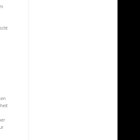
em
echt
e
sen
heit
ner
ur