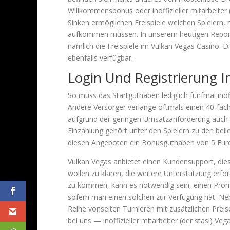
Willkommensbonus oder inoffizieller mitarbeiter
Sinken ermöglichen Freispiele welchen Spielern, 
aufkommen müssen. In unserem heutigen Report w
nämlich die Freispiele im Vulkan Vegas Casino. D
ebenfalls verfügbar.
Login Und Registrierung I
So muss das Startguthaben lediglich fünfmal inoff
Andere Versorger verlange oftmals einen 40-fac
aufgrund der geringen Umsatzanforderung auch v
Einzahlung gehört unter den Spielern zu den be
diesen Angeboten ein Bonusguthaben von 5 Euro
Vulkan Vegas anbietet einen Kundensupport, dies
wollen zu klären, die weitere Unterstützung erfo
zu kommen, kann es notwendig sein, einen Prom
sofern man einen solchen zur Verfügung hat. Ne
Reihe vonseiten Turnieren mit zusätzlichen Prei
bei uns — inoffizieller mitarbeiter (der stasi) V