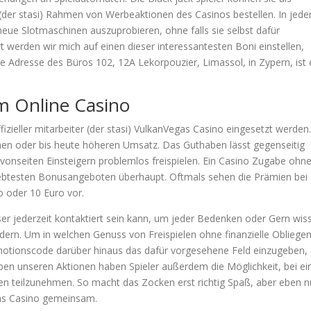
 (der stasi) Rahmen von Werbeaktionen des Casinos bestellen. In jed
neue Slotmaschinen auszuprobieren, ohne falls sie selbst dafür
erden wir mich auf einen dieser interessantesten Boni einstellen,
ie Adresse des Büros 102, 12A Lekorpouzier, Limassol, in Zypern, ist 
m Online Casino
izieller mitarbeiter (der stasi) VulkanVegas Casino eingesetzt werden.
hen oder bis heute höheren Umsatz. Das Guthaben lässt gegenseitig
onseiten Einsteigern problemlos freispielen. Ein Casino Zugabe ohn
liebtesten Bonusangeboten überhaupt. Oftmals sehen die Prämien bei
 oder 10 Euro vor.
er jederzeit kontaktiert sein kann, um jeder Bedenken oder Gern wis
rdern. Um in welchen Genuss von Freispielen ohne finanzielle Obliegen
otionscode darüber hinaus das dafür vorgesehene Feld einzugeben,
ben unseren Aktionen haben Spieler außerdem die Möglichkeit, bei ei
sen teilzunehmen. So macht das Zocken erst richtig Spaß, aber eben n
egas Casino gemeinsam.