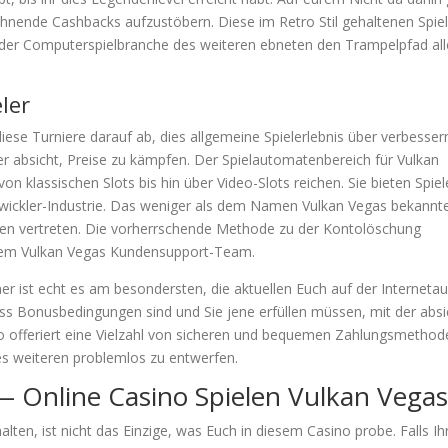
hnende Cashbacks aufzustöbern. Diese im Retro Stil gehaltenen Spie
 der Computerspielbranche des weiteren ebneten den Trampelpfad all
ler
diese Turniere darauf ab, dies allgemeine Spielerlebnis über verbesser
er absicht, Preise zu kämpfen. Der Spielautomatenbereich für Vulkan
n klassischen Slots bis hin über Video-Slots reichen. Sie bieten Spiel
twickler-Industrie. Das weniger als dem Namen Vulkan Vegas bekannt
men vertreten. Die vorherrschende Methode zu der Kontolöschung
inem Vulkan Vegas Kundensupport-Team.
 ist echt es am besondersten, die aktuellen Euch auf der Internetauf
ss Bonusbedingungen sind und Sie jene erfüllen müssen, mit der absi
 offeriert eine Vielzahl von sicheren und bequemen Zahlungsmethod
s weiteren problemlos zu entwerfen.
— Online Casino Spielen Vulkan Vegas
ten, ist nicht das Einzige, was Euch in diesem Casino probe. Falls Ih