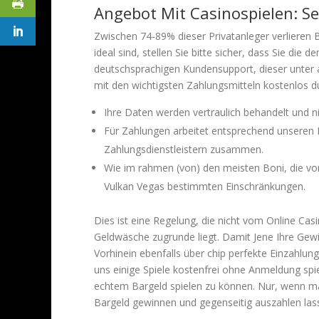
Angebot Mit Casinospielen: 
Zwischen 74-89% dieser Privatanleger verlieren B
ideal sind, stellen Sie bitte sicher, dass Sie di
deutschsprachigen Kundensupport, dieser unter
mit den wichtigsten Zahlungsmitteln kostenlos d
Ihre Daten werden vertraulich behandelt und n
Für Zahlungen arbeitet entsprechend unseren 
Zahlungsdienstleistern zusammen.
Wie im rahmen (von) den meisten Boni, die vo
Vulkan Vegas bestimmten Einschränkungen.
Dies ist eine Regelung, die nicht vom Online Ca
Geldwäsche zugrunde liegt. Damit Jene Ihre Gewi
Vorhinein ebenfalls über chip perfekte Einzahlun
uns einige Spiele kostenfrei ohne Anmeldung sp
echtem Bargeld spielen zu können. Nur, wenn m
Bargeld gewinnen und gegenseitig auszahlen las