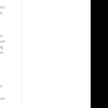
rotz
d,
ch.
sich
ag
ten
.
.
se
ich