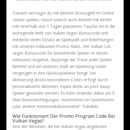
Danach vermagst du mit deinem Bonusgeld im Online
casino spielen, musst jedoch auch Wetten mit einem
x40 innerhalb von 5 Tagen platzieren. Tauche ein in die
aufregende Welt von Vulkan Vegas Bonuscode und
entdecke einen Schatz an Spielspaß und Belohnungen
mit unseren exklusiven Promo Rules. Der Vulkan Las
vegas Bonuscode für bestehende Spieler ist dieses
exklusives Angebot, dasjenige die Treue jeder Spieler
belohnt und ein weiteres Maß an Spannung sowie
Vergnügen in ihre Glücksspielreise bringt. Die
Aktivierung dieses besonderen Codes erfolgt durch
personalisierte Aktionen, expire direkt an pass away
Spieler gesendet werden. Es kann einander dabei um E-
Mail-Benachrichtigungen, Nachrichten im Spielerkonto
oder andere Kommunikationsmittel” “handeln.
Wie Funktioniert Der Promo Program Code Bei
Vulkan Vegas?
Eine der Aktionen, die bei Vulkan Vegas angeboten