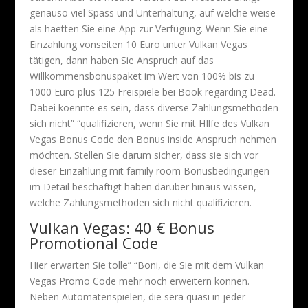
genauso viel Spass und Unterhaltung, auf welche weise
als haetten Sie eine App zur Verfügung. Wenn Sie eine
Einzahlung vonseiten 10 Euro unter Vulkan Vegas
tätigen, dann haben Sie Anspruch auf das
Willkommensbonuspaket im Wert von 100% bis zu
1000 Euro plus 125 Freispiele bei Book regarding Dead.
Dabei koennte es sein, dass diverse Zahlungsmethoden
sich nicht” “qualifizieren, wenn Sie mit HIlfe des Vulkan
Vegas Bonus Code den Bonus inside Anspruch nehmen
möchten. Stellen Sie darum sicher, dass sie sich vor
dieser Einzahlung mit family room Bonusbedingungen
im Detail beschäftigt haben darüber hinaus wissen,
welche Zahlungsmethoden sich nicht qualifizieren.
Vulkan Vegas: 40 € Bonus
Promotional Code
Hier erwarten Sie tolle” “Boni, die Sie mit dem Vulkan
Vegas Promo Code mehr noch erweitern können.
Neben Automatenspielen, die sera quasi in jeder