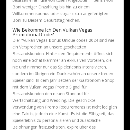
besitzen eine Fülle von tollen Angeboten,” “perish von
Boni weniger Einzahlung bis hin zu einem
Willkommensbonus oder sogar extra angefertigten
Boni zu Diesem Geburtstag reichen.
Wie Bekomme Ich Den Vulkan Vegas
Promotional Code?
Die” “Vulkan Vegas Bonus Unique codes 2024 sind wie
ein Versprechen an unsere geschätzten
Bestandskunden. Hinter den Requirements öffnet sich
noch eine Schatzkammer an exklusiven Vorteilen, die
nie und nimmer nur das Spielerlebnis intensivieren,
sondern im übrigen ein Dankeschön an unsere treuen
Spieler sind. In dem Jahr setzen der Gastronomie Shop
mit dem Vulkan Vegas Promo Signal für
Bestandskunden den neuen Standard für
Wertschätzung und Wedding. Die geschickte
Verwendung von Promo Requirements ist nicht lediglich
eine Taktik, jedoch eine Kunst. Es ist die Fähigkeit, das
Spielerlebnis zu personalisieren und zusätzliche
Belohnungen freizuschalten, expire über das