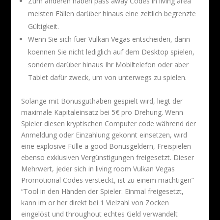
Zum anderen haben pass away Codes in living area
meisten Fällen darüber hinaus eine zeitlich begrenzte
Gültigkeit.
Wenn Sie sich fuer Vulkan Vegas entscheiden, dann
koennen Sie nicht lediglich auf dem Desktop spielen,
sondern darüber hinaus Ihr Mobiltelefon oder aber
Tablet dafür zweck, um von unterwegs zu spielen.
Solange mit Bonusguthaben gespielt wird, liegt der
maximale Kapitaleinsatz bei 5€ pro Drehung. Wenn
Spieler diesen kryptischen Computer code während der
Anmeldung oder Einzahlung gekonnt einsetzen, wird
eine explosive Fülle a good Bonusgeldern, Freispielen
ebenso exklusiven Vergünstigungen freigesetzt. Dieser
Mehrwert, jeder sich in living room Vulkan Vegas
Promotional Codes versteckt, ist zu einem mächtigen”
“Tool in den Händen der Spieler. Einmal freigesetzt,
kann im or her direkt bei 1 Vielzahl von Zocken
eingelöst und throughout echtes Geld verwandelt