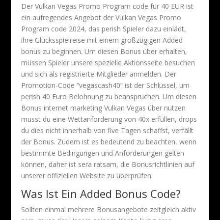
Der Vulkan Vegas Promo Program code für 40 EUR ist
ein aufregendes Angebot der Vulkan Vegas Promo
Program code 2024, das perish Spieler dazu einlädt,
ihre Glücksspielreise mit einem großzügigen Added
bonus zu beginnen. Um diesen Bonus über erhalten,
müssen Spieler unsere spezielle Aktionsseite besuchen
und sich als registrierte Mitglieder anmelden. Der
Promotion-Code “vegascash40” ist der Schlüssel, um
perish 40 Euro Belohnung zu beanspruchen. Um diesen
Bonus internet marketing Vulkan Vegas über nutzen
musst du eine Wettanforderung von 40x erfüllen, drops
du dies nicht innerhalb von five Tagen schaffst, verfällt
der Bonus. Zudem ist es bedeutend zu beachten, wenn
bestimmte Bedingungen und Anforderungen gelten
können, daher ist sera ratsam, die Bonusrichtlinien auf
unserer offiziellen Website zu überprüfen.
Was Ist Ein Added Bonus Code?
Sollten einmal mehrere Bonusangebote zeitgleich aktiv