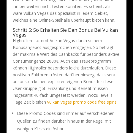
ihn bei weitem nicht testen konnten. Es scheint, als
wäre Vulkan Vegas das Spezialist in jedem Gebiet,
welches eine Online-Spielhalle überhaupt bieten kann.
Schritt 5: So Erhalten Sie Den Bonus Bei Vulkan
Vegas
Highrollern kommt Vulkan Vegas durch seinem
Bonusangebot ausgesprochen entgegen. So beträgt
der maximale Wert des Cashbacks für besonders aktive
Consumer ganze 2000€. Auch das Treueprogramm
können Highroller besonders leicht durchlaufen. Diese
positiven Faktoren trösten darüber hinweg, dass sera
ansonsten keinen expliziten eigenen Bonus für diese
User-Gruppe gibt. Einzahlung und Benefit müssen
insgesamt 40-fach umgesetzt werden, wozu jeweils
Tage Zeit bleiben
vulkan vegas promo code free spins
.
Diese Promo Codes sind immer auf verschiedenen
Quellen zu finden darüber hinaus in der Regel mit
wenigen Klicks einlösbar.