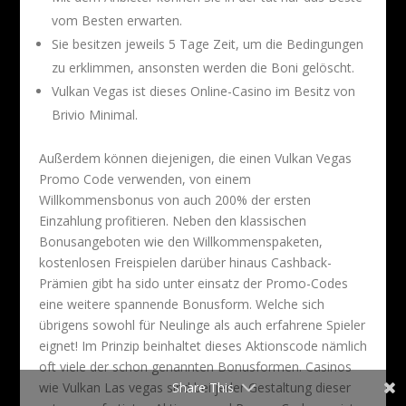
vom Besten erwarten.
Sie besitzen jeweils 5 Tage Zeit, um die Bedingungen
zu erklimmen, ansonsten werden die Boni gelöscht.
Vulkan Vegas ist dieses Online-Casino im Besitz von
Brivio Minimal.
Außerdem können diejenigen, die einen Vulkan Vegas
Promo Code verwenden, von einem
Willkommensbonus von auch 200% der ersten
Einzahlung profitieren. Neben den klassischen
Bonusangeboten wie den Willkommenspaketen,
kostenlosen Freispielen darüber hinaus Cashback-
Prämien gibt ha sido unter einsatz der Promo-Codes
eine weitere spannende Bonusform. Welche sich
übrigens sowohl für Neulinge als auch erfahrene Spieler
eignet! Im Prinzip beinhaltet dieses Aktionscode nämlich
oft viele der schon genannten Bonusformen. Casinos
wie Vulkan Las vegas sind bei jeder Gestaltung dieser
Share This